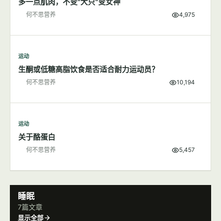
多一点肌肉，不变"大只"变女神
何不思营养
4,975
运动
生酮或低糖高脂饮食是否适合耐力运动员？
何不思营养
10,194
运动
关于酪蛋白
何不思营养
5,457
睡眠
7篇文章
显示全部