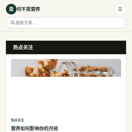
思
何不思营养
营养与饮食
热点关注
营养与饮食
母婴营养
保健食品
健康话题
代谢健康
生殖健康
减肥
运动
热点关注
营养如何影响你的月经
睡眠