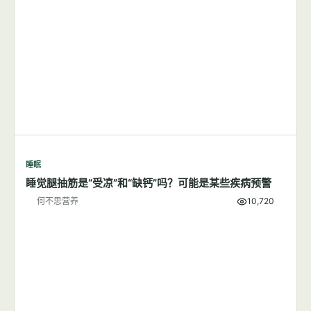
睡眠
睡觉腿抽筋是“受凉”和“缺钙”吗？可能是某些疾病预警
何不思营养
10,720