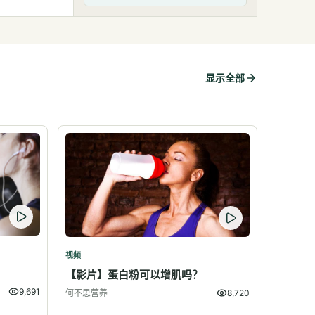
显示全部
视频
？
【影片】蛋白粉可以增肌吗？
9,691
何不思营养
8,720