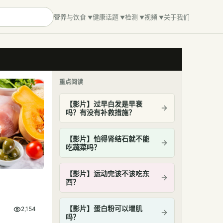
营养与饮食
健康话题
检测
视频
关于我们
重点阅读
【影片】过早白发是早衰
吗？有没有补救措施？
【影片】怕得肾结石就不能
吃蔬菜吗？
【影片】运动完该不该吃东
西？
【影片】蛋白粉可以增肌
2,154
吗？