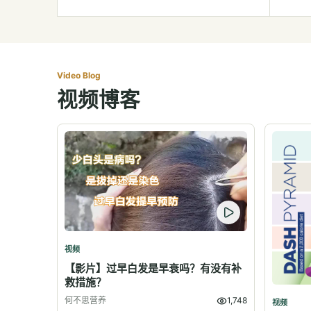
Video Blog
视频博客
视频
【影片】过早白发是早衰吗？有没有补
救措施？
何不思营养
1,748
视频