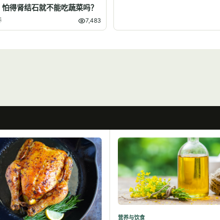
】怕得肾结石就不能吃蔬菜吗？
养
7,483
营养与饮食