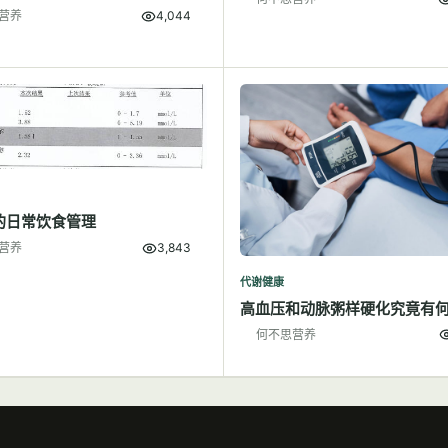
营养
4,044
的日常饮食管理
营养
3,843
代谢健康
高血压和动脉粥样硬化究竟有
何不思营养