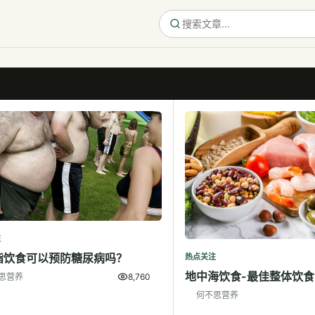
注
脂饮食可以预防糖尿病吗？
热点关注
地中海饮食-最佳整体饮食
思营养
8,760
何不思营养