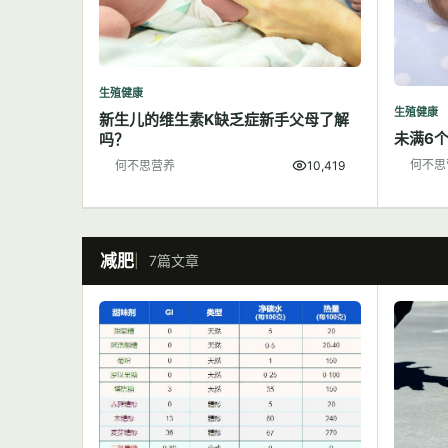
生殖健康
生殖健康
新生儿的维生素K缺乏症新手父母了解
未满6
吗？
何不思
何不思营养
10,419
减肥
7篇文章