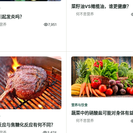
菜籽油VS橄榄油，谁更健康？
食
何不思营养
引起发炎吗？
营养
7,951
营养与饮食
蔬菜中的硝酸盐可能对身体有
食
何不思营养
反应与焦糖化反应有何不同？
营养
3,674