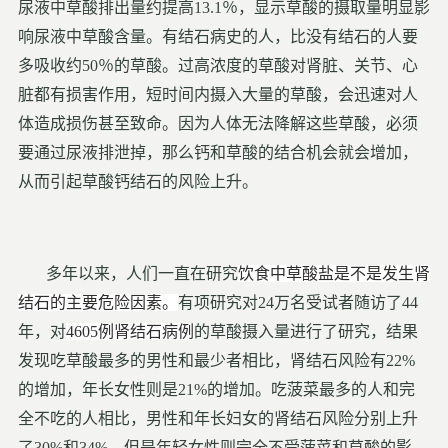
尿液中草酸排出量约提高13.1％，显示草酸的摄取量明显影
响尿液中草酸含量。有结石病史的人，比没有结石的人要
多吸收约50％的草酸。过高浓度的草酸对肾脏、关节、心
脏都有损害作用，短时间内摄入大量的草酸，会迅速对人
体造成损伤甚至致命。因为人体无法降解这些草酸，必须
要通过尿液排泄掉，那么钙和草酸的结合机会就会增加，
从而引起草酸钙结石的风险上升。
多年以来，人们一直在研究
饮食中草酸盐是不是发生肾
结石的主要危险因素。
有项研究对24万名受试者随访了44
年，对
4605例肾结石病例
的草酸摄入量进行了研究，结果
发现吃草酸最多的男性和最少者相比，肾结石风险有22%
的增加，年长女性则是21%的增加。吃菠菜最多的人和完
全不吃的人相比，男性和年长妇女的肾结石风险分别上升
了30%和34%，但是年轻女性则完全不受菠菜和草酸的影