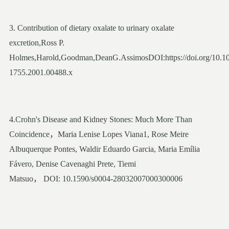
3. Contribution of dietary oxalate to urinary oxalate
excretion,Ross P.
Holmes,Harold,Goodman,DeanG.AssimosDOI:https://doi.org/10.10
1755.2001.00488.x
4.Crohn's Disease and Kidney Stones: Much More Than
Coincidence，Maria Lenise Lopes Viana1, Rose Meire
Albuquerque Pontes, Waldir Eduardo Garcia, Maria Emília
Fávero, Denise Cavenaghi Prete, Tiemi
Matsuo， DOI: 10.1590/s0004-28032007000300006