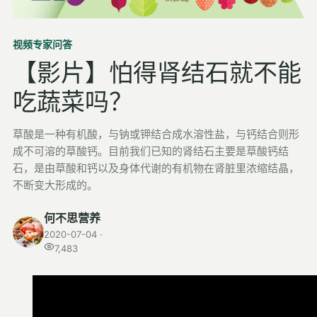
检测
视频
专家问答
指标解读
【影片】怕得肾结石就不能
体检与复查
吃蔬菜吗？
医学百科
草酸是一种有机酸，与钠或钾结合成水溶性盐，与钙结合则形
视频
成不可溶的草酸钙。目前我们已知的肾结石主要是草酸钙结
视频博客
石，是由草酸和钙以及身体代谢的有机物在肾脏里浓缩结晶，
不断变大形成的。
营养科普视频
运动营养视频
何不思营养
2020-07-04 ·
7,483