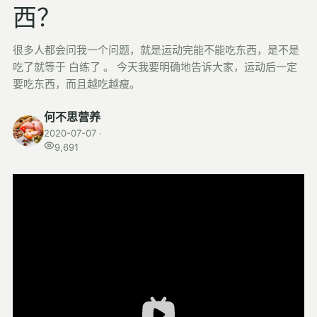
西？
检测
很多人都会问我一个问题，就是运动完能不能吃东西，是不是
指标解读
吃了就等于 白练了 。 今天我要明确地告诉大家，运动后一定
体检与复查
要吃东西，而且越吃越瘦。
医学百科
何不思营养
2020-07-07 ·
视频
9,691
视频博客
营养科普视频
运动营养视频