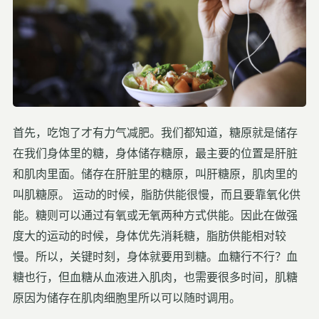
首先，吃饱了才有力气减肥。
我们都知道，糖原就是储存
在我们身体里的糖，身体储存糖原，最主要的位置是肝脏
和肌肉里面。储存在肝脏里的糖原，叫肝糖原
，
肌肉里的
叫肌糖原。
运动的时候，脂肪供能很慢，
而且要靠
氧化
供
能
。
糖则可以通过有氧或无氧两种方式供能。
因此在做
强
度
大
的运动的时候，身体
优先消耗糖
，
脂肪
供能相对较
慢
。所以，关键时刻，身体就要用到糖。血糖行不行？血
糖也行，但血糖
从血液进
入肌肉，也需要
很多
时间，肌糖
原
因为储存在肌肉细胞里所以可以随时调用。