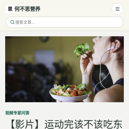
思
何不思营养
营养与饮食
营养与饮食
母婴营养
保健食品
健康话题
代谢健康
生殖健康
减肥
视频
专家问答
运动
【影片】运动完该不该吃东
睡眠