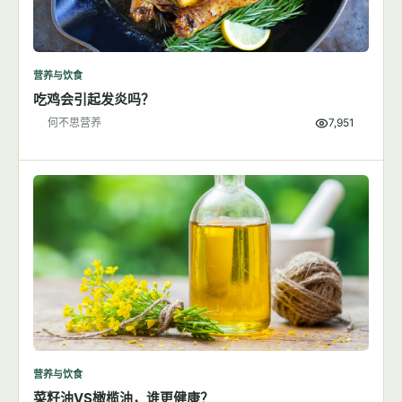
营养与饮食
吃鸡会引起发炎吗？
何不思营养
7,951
营养与饮食
菜籽油VS橄榄油，谁更健康？