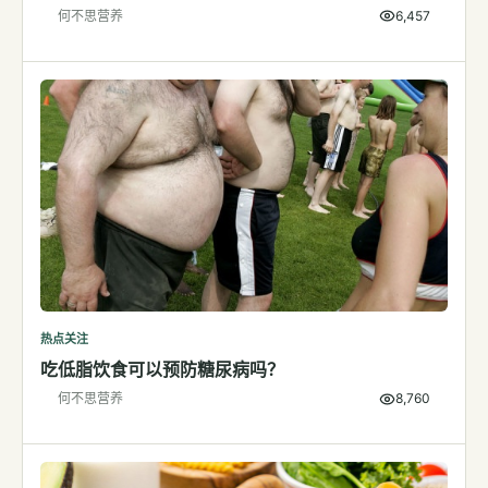
何不思营养
6,457
检测
指标解读
体检与复查
医学百科
视频
视频博客
营养科普视频
运动营养视频
热点关注
吃低脂饮食可以预防糖尿病吗？
何不思营养
8,760