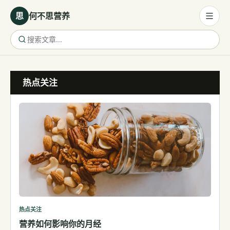
思
何不思营养
营养与饮食
热点关注
营养与饮食
母婴营养
保健食品
健康话题
代谢健康
生殖健康
减肥
运动
热点关注
营养如何影响你的月经
睡眠