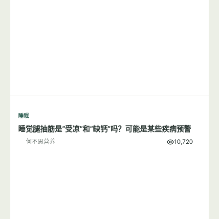
睡眠
睡觉腿抽筋是“受凉”和“缺钙”吗？可能是某些疾病预警
何不思营养
10,720