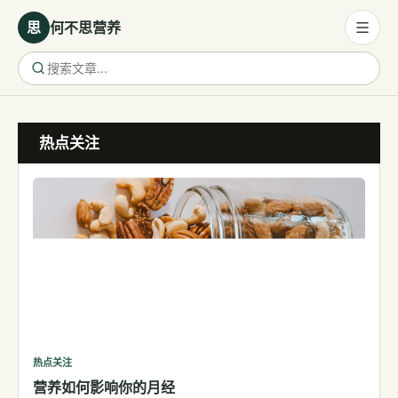
思
何不思营养
营养与饮食
热点关注
营养与饮食
母婴营养
保健食品
健康话题
代谢健康
生殖健康
减肥
运动
热点关注
营养如何影响你的月经
睡眠