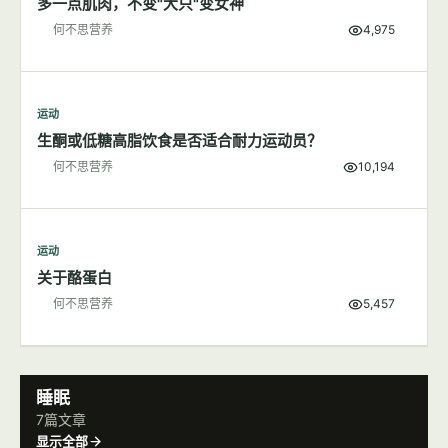
多一点肌肉，不变"大只"变女神
何不思营养
4,975
运动
生酮或低糖高脂饮食是否适合耐力运动员？
何不思营养
10,194
运动
关于酪蛋白
何不思营养
5,457
睡眠
7篇文章
显示全部