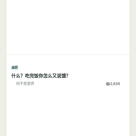
减肥
每天步行1小时可以成功减肥吗？
何不思营养
8,380
减肥
什么？吃完饭你怎么又说饿？
何不思营养
2,636