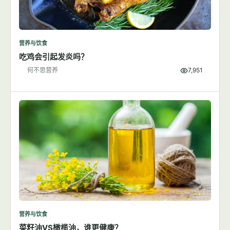
营养与饮食
吃鸡会引起发炎吗？
何不思营养
7,951
营养与饮食
菜籽油VS橄榄油，谁更健康？