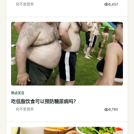
何不思营养
6,457
检测
指标解读
体检与复查
医学百科
视频
视频博客
营养科普视频
运动营养视频
热点关注
吃低脂饮食可以预防糖尿病吗？
何不思营养
8,760