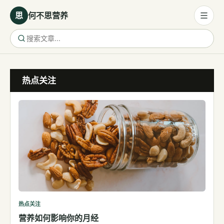
思
何不思营养
营养与饮食
热点关注
营养与饮食
母婴营养
保健食品
健康话题
代谢健康
生殖健康
减肥
运动
热点关注
营养如何影响你的月经
睡眠