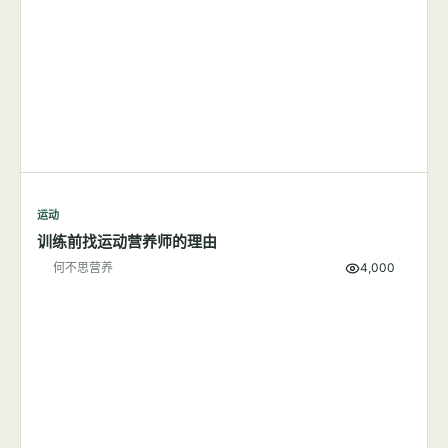
运动
跑步应该在早上还是晚上？
何不思营养
9,501
运动
训练前找运动营养师的理由
何不思营养
4,000