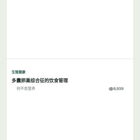
生殖健康
减肥可能是降低子痫前期风险的有效方法
何不思营养
6,005
生殖健康
多囊卵巢综合征的饮食管理