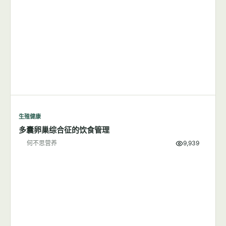
减肥可能是降低子痫前期风险的有效方法
何不思营养
6,005
生殖健康
多囊卵巢综合征的饮食管理
何不思营养
9,939