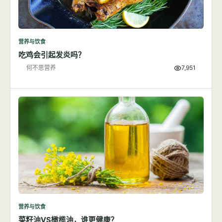
营养与饮食
吃鸡会引起发炎吗？
何不思营养
7,951
营养与饮食
菜籽油VS橄榄油，谁更健康？