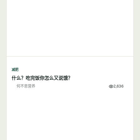
每天步行1小时可以成功减肥吗？
何不思营养
8,380
减肥
什么？吃完饭你怎么又说饿？
何不思营养
2,636