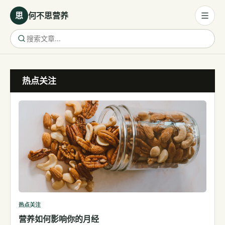
思
何不思营养
营养与饮食
热点关注
营养与饮食
母婴营养
保健食品
健康话题
代谢健康
生殖健康
减肥
运动
热点关注
营养如何影响你的月经
睡眠