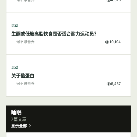
运动
多一点肌肉，不变"大只"变女神
何不思营养
4,975
运动
生酮或低糖高脂饮食是否适合耐力运动员？
何不思营养
10,194
运动
关于酪蛋白
何不思营养
5,457
睡眠