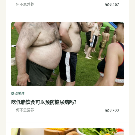
何不思营养
6,457
检测
指标解读
体检与复查
医学百科
视频
视频博客
营养科普视频
运动营养视频
热点关注
吃低脂饮食可以预防糖尿病吗？
何不思营养
8,760