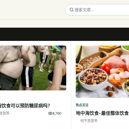
注
脂饮食可以预防糖尿病吗？
热点关注
地中海饮食-最佳整体饮食
思营养
8,760
何不思营养