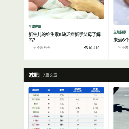
生殖健康
生殖健康
新生儿的维生素K缺乏症新手父母了解
未满6
吗？
何不思
何不思营养
10,419
减肥
7篇文章