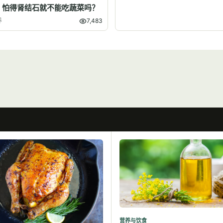
】怕得肾结石就不能吃蔬菜吗？
养
7,483
营养与饮食