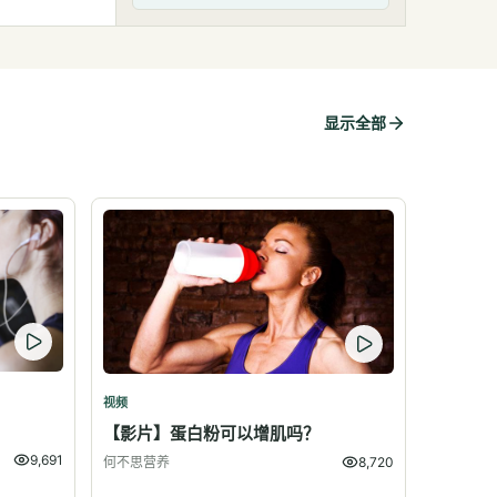
显示全部
视频
？
【影片】蛋白粉可以增肌吗？
9,691
何不思营养
8,720