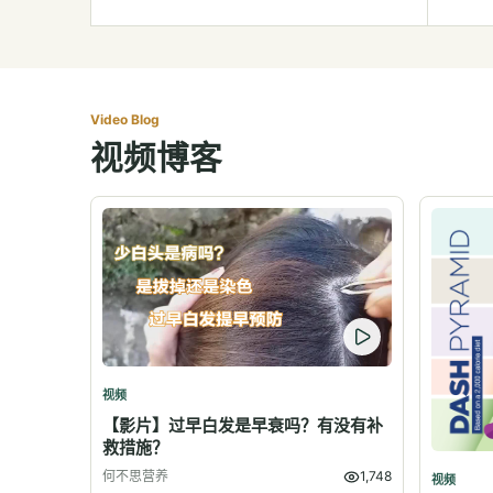
Video Blog
视频博客
视频
【影片】过早白发是早衰吗？有没有补
救措施？
何不思营养
1,748
视频