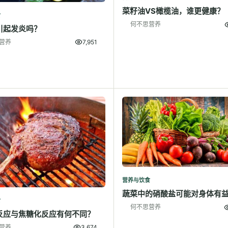
菜籽油VS橄榄油，谁更健康？
食
何不思营养
引起发炎吗？
营养
7,951
营养与饮食
蔬菜中的硝酸盐可能对身体有
食
何不思营养
反应与焦糖化反应有何不同？
营养
3,674