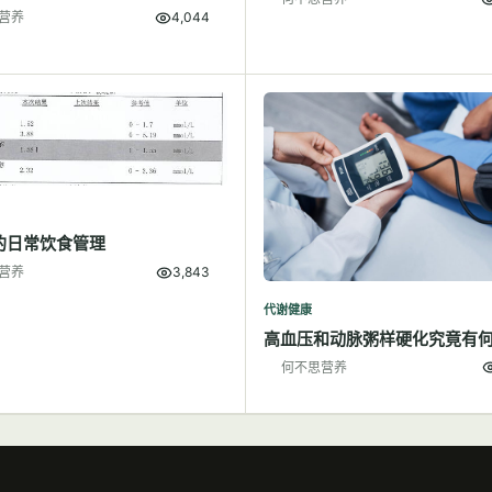
营养
4,044
的日常饮食管理
营养
3,843
代谢健康
高血压和动脉粥样硬化究竟有
何不思营养