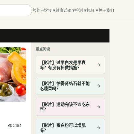
营养与饮食
健康话题
检测
视频
关于我们
重点阅读
【影片】过早白发是早衰
吗？有没有补救措施？
【影片】怕得肾结石就不能
吃蔬菜吗？
【影片】运动完该不该吃东
西？
【影片】蛋白粉可以增肌
2,154
吗？