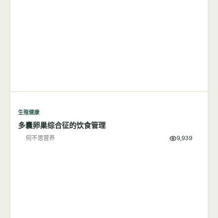
生殖健康
减肥可能是降低子痫前期风险的有效方法
何不思营养
6,005
生殖健康
多囊卵巢综合征的饮食管理