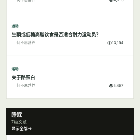
运动
多一点肌肉，不变"大只"变女神
何不思营养
4,975
运动
生酮或低糖高脂饮食是否适合耐力运动员？
何不思营养
10,194
运动
关于酪蛋白
何不思营养
5,457