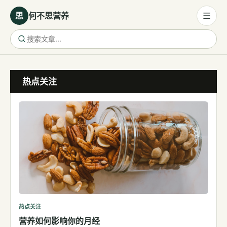
思
何不思营养
营养与饮食
热点关注
营养与饮食
母婴营养
保健食品
健康话题
代谢健康
生殖健康
减肥
运动
热点关注
营养如何影响你的月经
睡眠