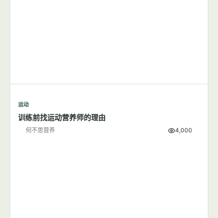
运动
跑步应该在早上还是晚上？
何不思营养
9,501
运动
训练前找运动营养师的理由
何不思营养
4,000