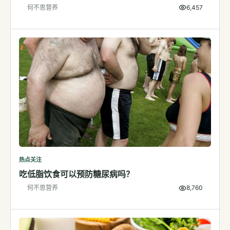
何不思营养
6,457
检测
指标解读
体检与复查
医学百科
视频
视频博客
营养科普视频
运动营养视频
热点关注
吃低脂饮食可以预防糖尿病吗？
何不思营养
8,760