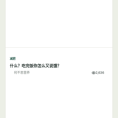
减肥
每天步行1小时可以成功减肥吗？
何不思营养
8,380
减肥
什么？吃完饭你怎么又说饿？
何不思营养
2,636