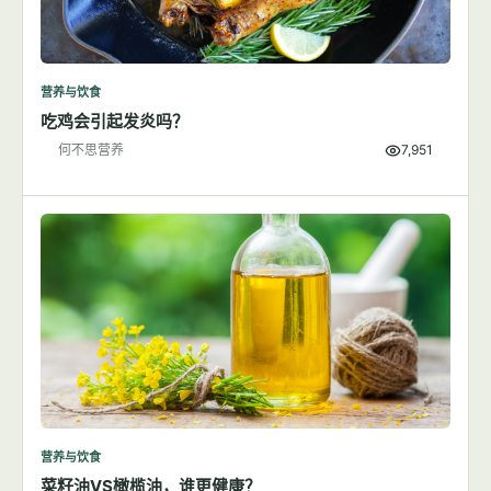
营养与饮食
吃鸡会引起发炎吗？
何不思营养
7,951
营养与饮食
菜籽油VS橄榄油，谁更健康？