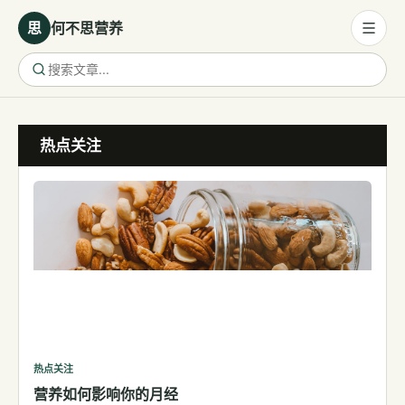
思
何不思营养
营养与饮食
热点关注
营养与饮食
母婴营养
保健食品
健康话题
代谢健康
生殖健康
减肥
运动
热点关注
营养如何影响你的月经
睡眠