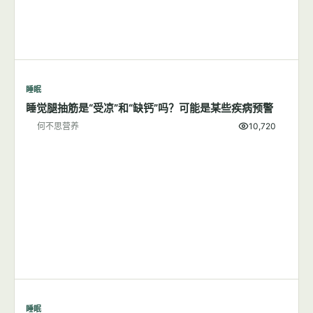
睡眠
睡觉腿抽筋是“受凉”和“缺钙”吗？可能是某些疾病预警
何不思营养
10,720
睡眠