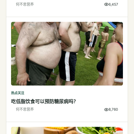
何不思营养
6,457
检测
指标解读
体检与复查
医学百科
视频
视频博客
营养科普视频
运动营养视频
热点关注
吃低脂饮食可以预防糖尿病吗？
何不思营养
8,760