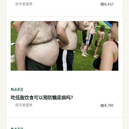
何不思营养
6,457
检测
指标解读
体检与复查
医学百科
视频
视频博客
营养科普视频
运动营养视频
热点关注
吃低脂饮食可以预防糖尿病吗？
何不思营养
8,760