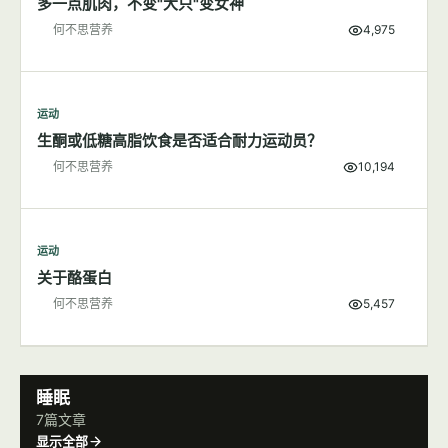
多一点肌肉，不变"大只"变女神
何不思营养
4,975
运动
生酮或低糖高脂饮食是否适合耐力运动员？
何不思营养
10,194
运动
关于酪蛋白
何不思营养
5,457
睡眠
7篇文章
显示全部