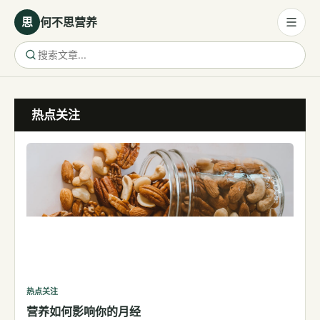
思
何不思营养
营养与饮食
热点关注
营养与饮食
母婴营养
保健食品
健康话题
代谢健康
生殖健康
减肥
运动
热点关注
营养如何影响你的月经
睡眠