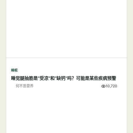
睡眠
睡觉腿抽筋是“受凉”和“缺钙”吗？可能是某些疾病预警
何不思营养
10,720