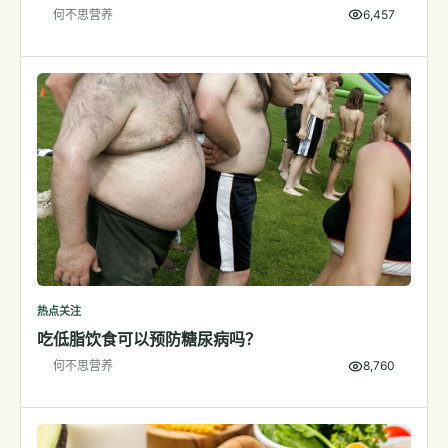
何不思营养
6,457
检测
指标解读
体检与复查
医学百科
视频
视频博客
营养科普视频
运动营养视频
热点关注
吃低脂饮食可以预防糖尿病吗？
何不思营养
8,760