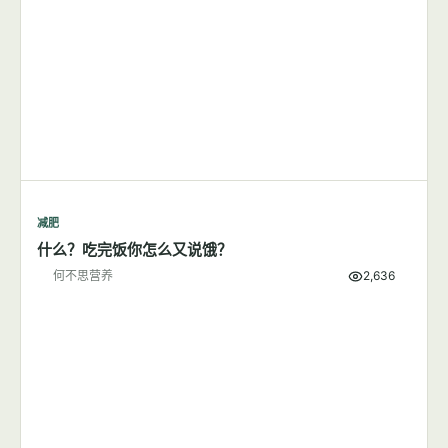
减肥
每天步行1小时可以成功减肥吗？
何不思营养
8,380
减肥
什么？吃完饭你怎么又说饿？
何不思营养
2,636