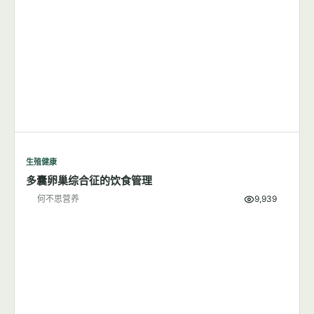
生殖健康
减肥可能是降低子痫前期风险的有效方法
何不思营养
6,005
生殖健康
多囊卵巢综合征的饮食管理