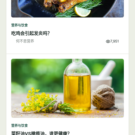
营养与饮食
吃鸡会引起发炎吗？
何不思营养
7,951
营养与饮食
菜籽油VS橄榄油，谁更健康？