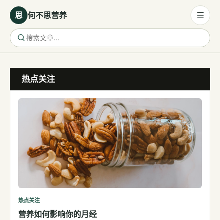
思
何不思营养
营养与饮食
热点关注
营养与饮食
母婴营养
保健食品
健康话题
代谢健康
生殖健康
减肥
运动
热点关注
营养如何影响你的月经
睡眠