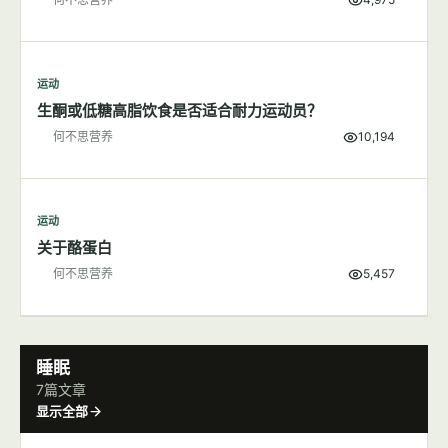
运动
多一点肌肉，不变"大只"变女神
何不思营养
4,975
运动
生酮或低糖高脂饮食是否适合耐力运动员？
何不思营养
10,194
运动
关于酪蛋白
何不思营养
5,457