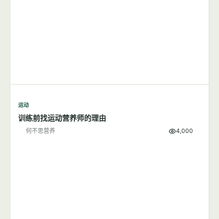
运动
跑步应该在早上还是晚上？
何不思营养
9,501
运动
训练前找运动营养师的理由
何不思营养
4,000