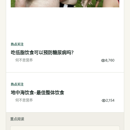
检测
指标解读
体检与复查
医学百科
热点关注
吃低脂饮食可以预防糖尿病吗？
视频
何不思营养
8,760
视频博客
营养科普视频
热点关注
运动营养视频
地中海饮食-最佳整体饮食
何不思营养
2,154
重点阅读