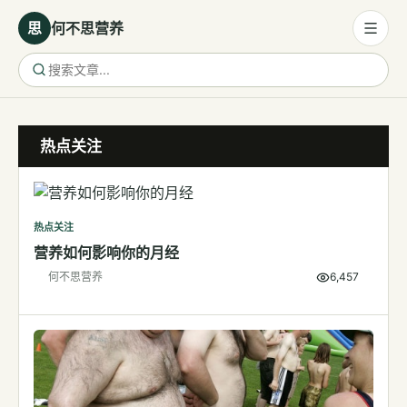
思
何不思营养
营养与饮食
热点关注
营养与饮食
母婴营养
保健食品
热点关注
健康话题
营养如何影响你的月经
何不思营养
6,457
代谢健康
生殖健康
减肥
运动
睡眠