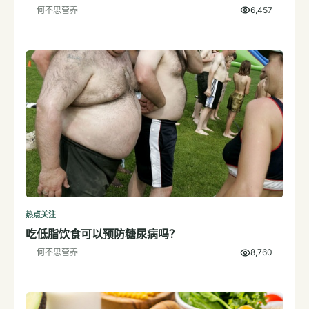
何不思营养
6,457
检测
指标解读
体检与复查
医学百科
视频
视频博客
营养科普视频
运动营养视频
热点关注
吃低脂饮食可以预防糖尿病吗？
何不思营养
8,760