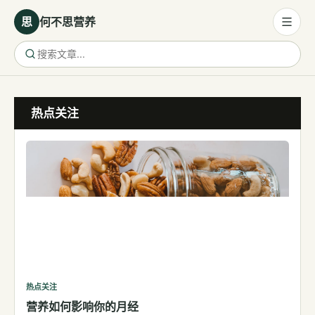
思
何不思营养
营养与饮食
热点关注
营养与饮食
母婴营养
保健食品
健康话题
代谢健康
生殖健康
减肥
运动
热点关注
营养如何影响你的月经
睡眠