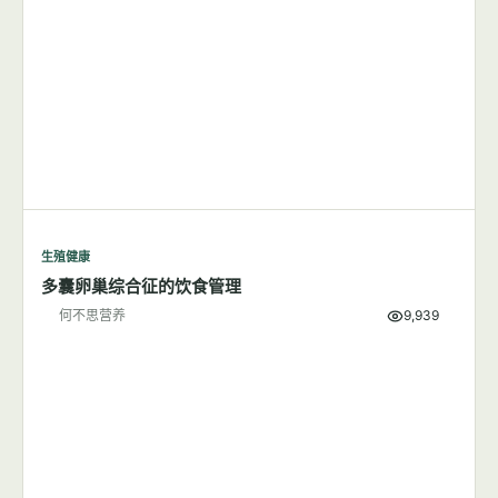
生殖健康
减肥可能是降低子痫前期风险的有效方法
何不思营养
6,005
生殖健康
多囊卵巢综合征的饮食管理