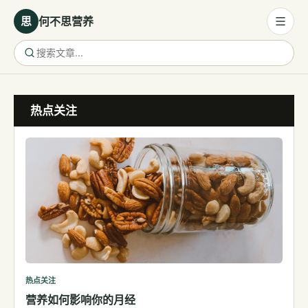
思
何不思营养
营养与饮食
热点关注
营养与饮食
母婴营养
保健食品
健康话题
代谢健康
生殖健康
减肥
运动
热点关注
营养如何影响你的月经
睡眠