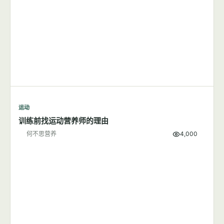
运动
跑步应该在早上还是晚上？
何不思营养
9,501
运动
训练前找运动营养师的理由
何不思营养
4,000