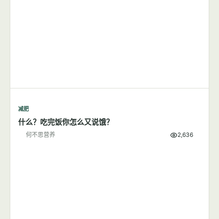
减肥
每天步行1小时可以成功减肥吗？
何不思营养
8,380
减肥
什么？吃完饭你怎么又说饿？
何不思营养
2,636