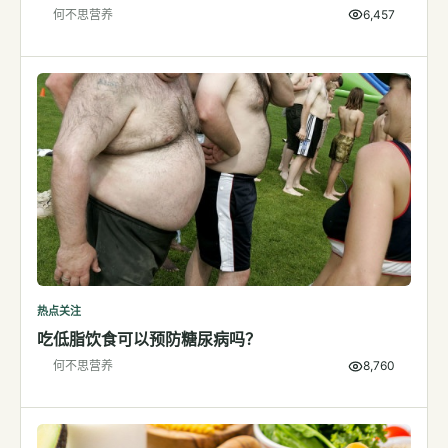
何不思营养
6,457
检测
指标解读
体检与复查
医学百科
视频
视频博客
营养科普视频
运动营养视频
热点关注
吃低脂饮食可以预防糖尿病吗？
何不思营养
8,760