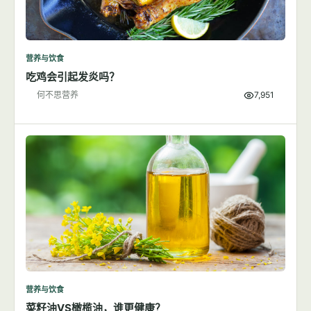
营养与饮食
吃鸡会引起发炎吗？
何不思营养
7,951
营养与饮食
菜籽油VS橄榄油，谁更健康？