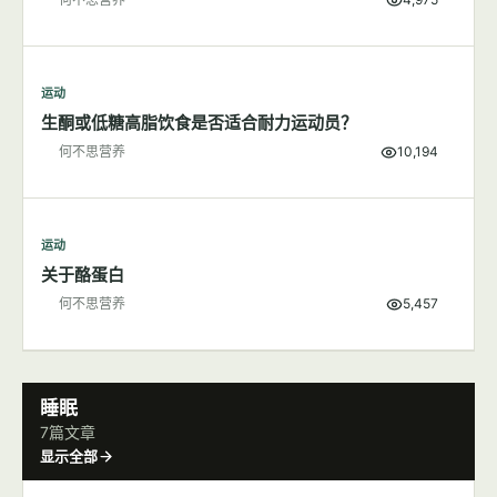
运动
多一点肌肉，不变"大只"变女神
何不思营养
4,975
运动
生酮或低糖高脂饮食是否适合耐力运动员？
何不思营养
10,194
运动
关于酪蛋白
何不思营养
5,457