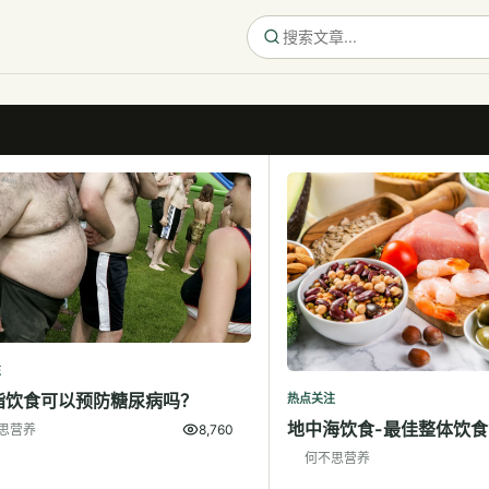
注
脂饮食可以预防糖尿病吗？
热点关注
地中海饮食-最佳整体饮食
思营养
8,760
何不思营养