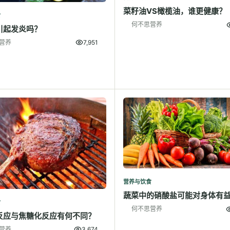
菜籽油VS橄榄油，谁更健康？
食
何不思营养
引起发炎吗？
营养
7,951
营养与饮食
蔬菜中的硝酸盐可能对身体有
食
何不思营养
反应与焦糖化反应有何不同？
营养
3,674