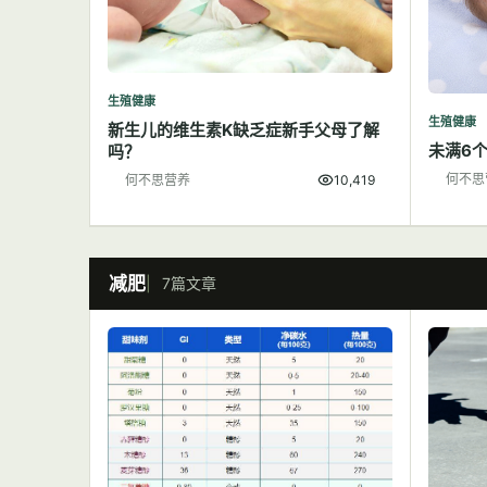
生殖健康
生殖健康
新生儿的维生素K缺乏症新手父母了解
未满6
吗？
何不思
何不思营养
10,419
减肥
7篇文章