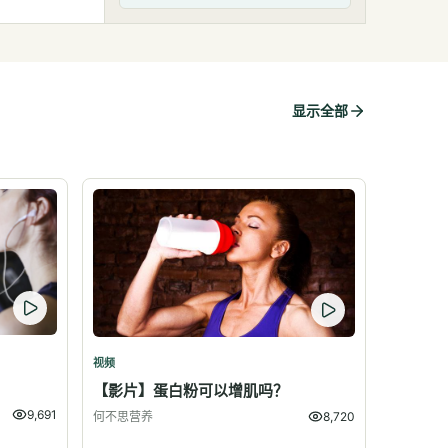
显示全部
视频
？
【影片】蛋白粉可以增肌吗？
9,691
何不思营养
8,720