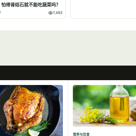
】怕得肾结石就不能吃蔬菜吗？
养
7,483
营养与饮食