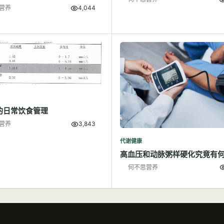
营养
4,044
的日常饮食管理
营养
3,843
代谢健康
高血压和动脉粥样硬化究竟有
何不思营养