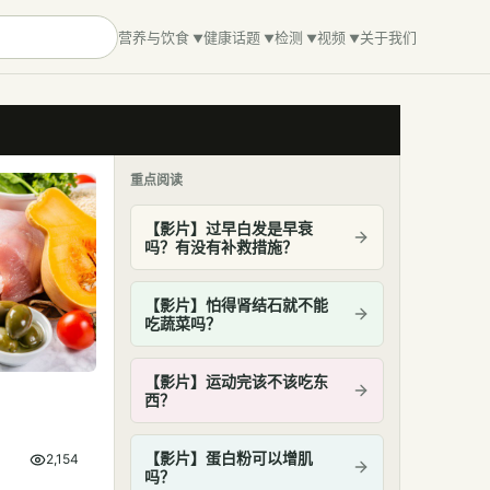
营养与饮食
健康话题
检测
视频
关于我们
重点阅读
【影片】过早白发是早衰
吗？有没有补救措施？
【影片】怕得肾结石就不能
吃蔬菜吗？
【影片】运动完该不该吃东
西？
【影片】蛋白粉可以增肌
2,154
吗？