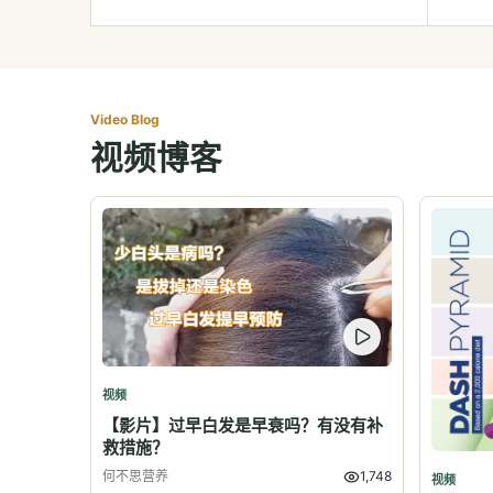
Video Blog
视频博客
视频
【影片】过早白发是早衰吗？有没有补
救措施？
何不思营养
1,748
视频