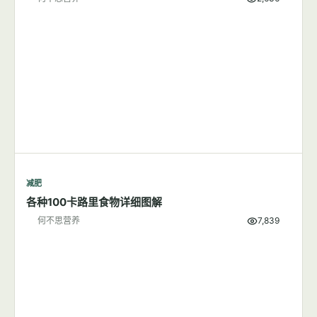
减肥
那些所谓的健康习惯可能是你发胖的原因
何不思营养
8,654
减肥
每天步行1小时可以成功减肥吗？
何不思营养
8,380