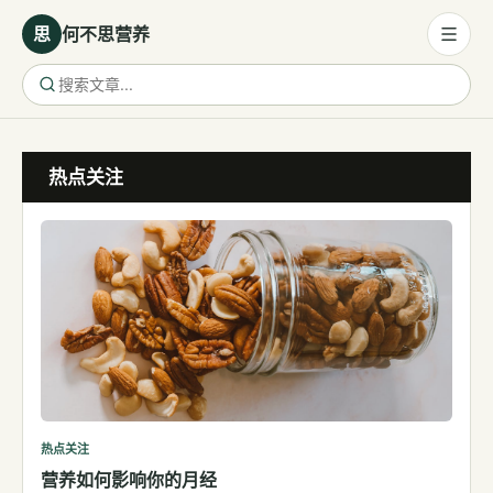
思
何不思营养
营养与饮食
热点关注
营养与饮食
母婴营养
保健食品
健康话题
代谢健康
生殖健康
减肥
运动
热点关注
营养如何影响你的月经
睡眠