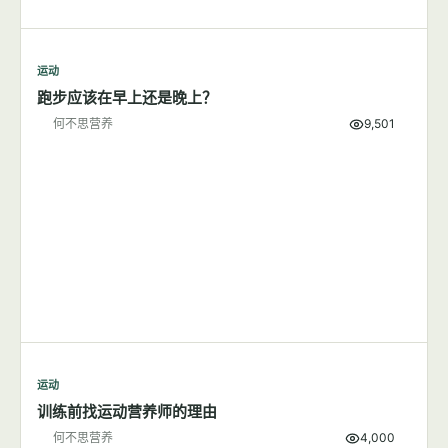
减肥
山核桃那么贵，真的是健康食品吗？
何不思营养
10,296
减肥
靠限制热量减肥收效慢难坚持，限定时间饮食更有优势
何不思营养
9,855
运动
7篇文章
显示全部