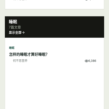
运动
牛奶对运动恢复的好处
何不思营养
4,787
运动
多一点肌肉，不变"大只"变女神
何不思营养
4,975