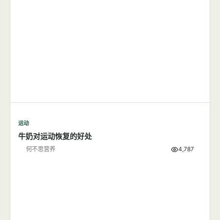
运动
锻炼前不妨吃点香蕉
何不思营养
1,511
运动
跑步应该在早上还是晚上？
何不思营养
9,501