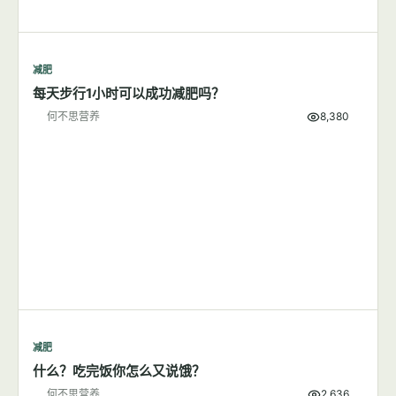
生殖健康
未满6个月宝宝不要直接喂水
何不思营养
10,905
生殖健康
产妇月子推荐食物及饮食禁忌
何不思营养
5,727
减肥
7篇文章
显示全部