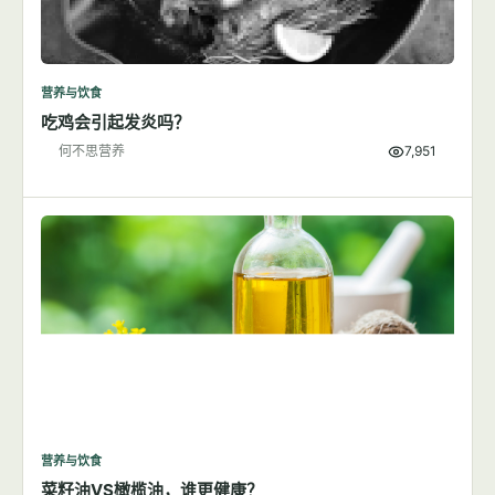
营养与饮食
吃鸡会引起发炎吗？
何不思营养
7,951
营养与饮食
菜籽油VS橄榄油，谁更健康？