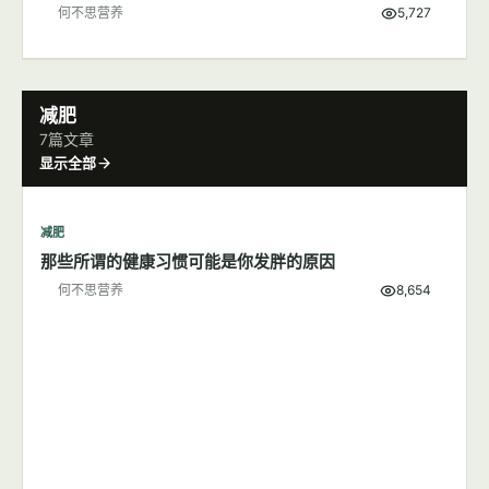
生殖健康
母乳可能含有毒物质，不过仍是婴儿最好食物来源
何不思营养
2,741
生殖健康
新生儿的维生素K缺乏症新手父母了解吗？
何不思营养
10,419