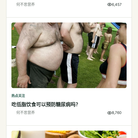
何不思营养
6,457
检测
指标解读
体检与复查
医学百科
视频
视频博客
营养科普视频
运动营养视频
热点关注
吃低脂饮食可以预防糖尿病吗？
何不思营养
8,760