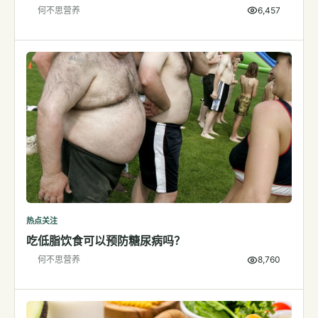
何不思营养
6,457
检测
指标解读
体检与复查
医学百科
视频
视频博客
营养科普视频
运动营养视频
热点关注
吃低脂饮食可以预防糖尿病吗？
何不思营养
8,760