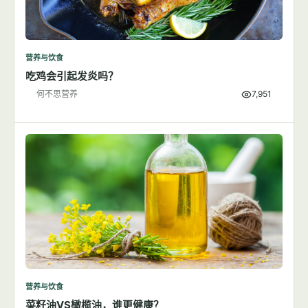
营养与饮食
吃鸡会引起发炎吗？
何不思营养
7,951
营养与饮食
菜籽油VS橄榄油，谁更健康？