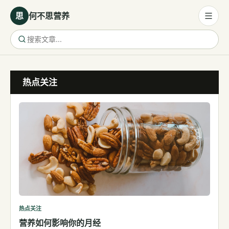
思
何不思营养
营养与饮食
热点关注
营养与饮食
母婴营养
保健食品
健康话题
代谢健康
生殖健康
减肥
运动
热点关注
营养如何影响你的月经
睡眠