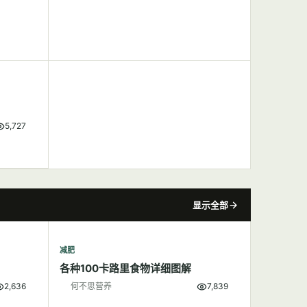
5,727
显示全部
减肥
各种100卡路里食物详细图解
2,636
何不思营养
7,839