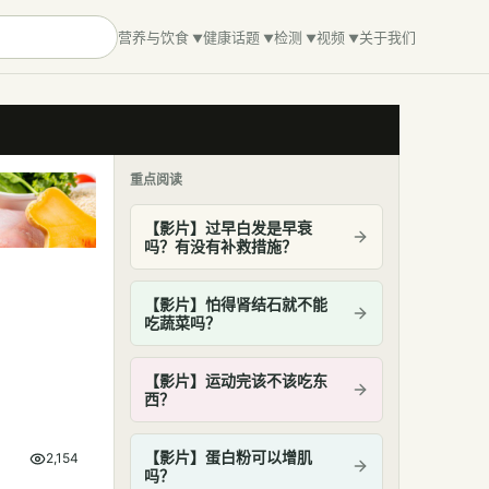
营养与饮食
健康话题
检测
视频
关于我们
重点阅读
【影片】过早白发是早衰
吗？有没有补救措施？
【影片】怕得肾结石就不能
吃蔬菜吗？
【影片】运动完该不该吃东
西？
【影片】蛋白粉可以增肌
2,154
吗？