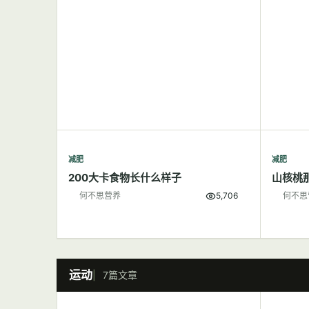
减肥
减肥
200大卡食物长什么样子
山核桃
何不思营养
5,706
何不思
运动
7篇文章