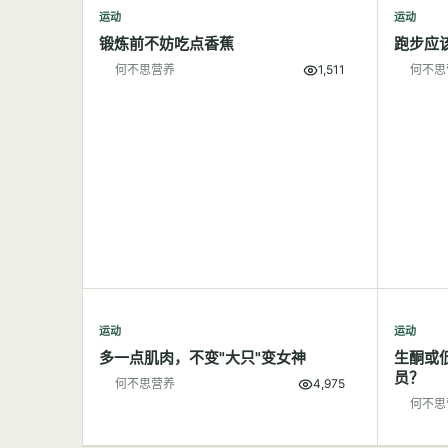
运动
运动
锻炼前不妨吃点香蕉
跑步应
何不思营养
1,511
何不思
运动
运动
多一点肌肉，不变"大只"变女神
生酮或
员？
何不思营养
4,975
何不思