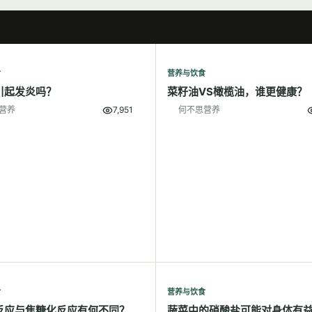
食
营养与饮食
引起发炎吗？
菜籽油VS橄榄油，谁更健康？
营养
7,951
何不思营养
食
营养与饮食
反应与焦糖化反应有何不同？
蔬菜中的硝酸盐可能对身体有