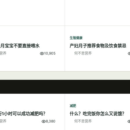
生殖健康
个月宝宝不要直接喂水
产妇月子推荐食物及饮食禁忌
营养
10,905
何不思营养
减肥
行1小时可以成功减肥吗？
什么？吃完饭你怎么又说饿？
营养
8,380
何不思营养