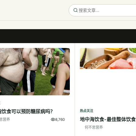
注
脂饮食可以预防糖尿病吗？
热点关注
地中海饮食-最佳整体饮食
思营养
8,760
何不思营养