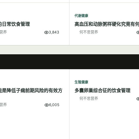
代谢健康
的日常饮食管理
高血压和动脉粥样硬化究竟有
营养
3,843
何不思营养
生殖健康
能是降低子痫前期风险的有效方
多囊卵巢综合征的饮食管理
何不思营养
营养
6,005