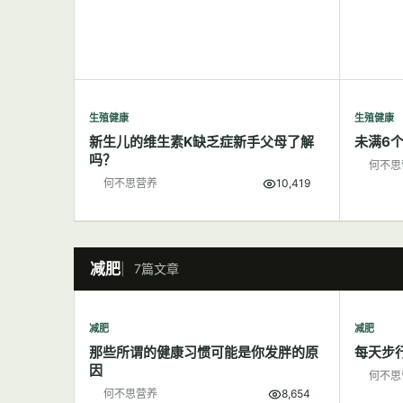
生殖健康
生殖健康
新生儿的维生素K缺乏症新手父母了解
未满6
吗？
何不思
何不思营养
10,419
减肥
7篇文章
减肥
减肥
那些所谓的健康习惯可能是你发胖的原
每天步
因
何不思
何不思营养
8,654