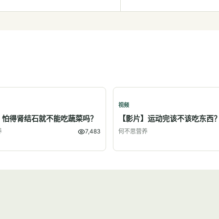
视频
】怕得肾结石就不能吃蔬菜吗？
【影片】运动完该不该吃东西
养
7,483
何不思营养