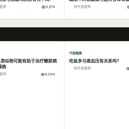
营养
3,674
何不思营养
代谢健康
A类似物可能有助于治疗糖尿病
吃盐多与高血压有关系吗？
膜病
何不思营养
营养
4,044