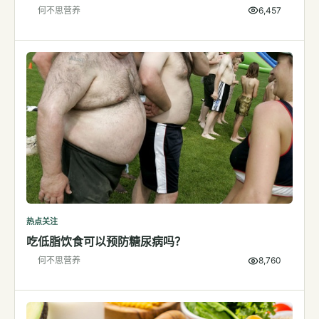
何不思营养
6,457
检测
指标解读
体检与复查
医学百科
视频
视频博客
营养科普视频
运动营养视频
热点关注
吃低脂饮食可以预防糖尿病吗？
何不思营养
8,760