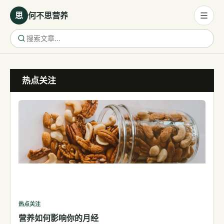
思
何不思营养
营养与饮食
热点关注
营养与饮食
母婴营养
保健食品
健康话题
代谢健康
生殖健康
减肥
运动
热点关注
营养如何影响你的月经
睡眠