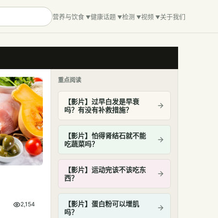
营养与饮食
健康话题
检测
视频
关于我们
重点阅读
【影片】过早白发是早衰
吗？有没有补救措施？
【影片】怕得肾结石就不能
吃蔬菜吗？
【影片】运动完该不该吃东
西？
【影片】蛋白粉可以增肌
2,154
吗？