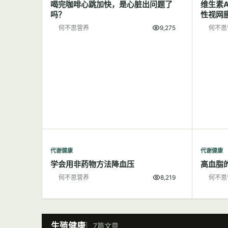
喝完咖啡心跳加快，是心脏出问题了
维生素
吗？
性视网
何不思营养
9,275
何不思
代谢健康
代谢健康
学会用非药物方法降血压
高血脂
何不思营养
8,219
何不思
生殖健康
7篇文章