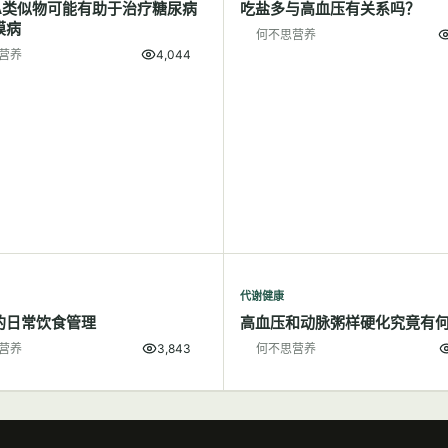
A类似物可能有助于治疗糖尿病
吃盐多与高血压有关系吗？
膜病
何不思营养
营养
4,044
代谢健康
的日常饮食管理
高血压和动脉粥样硬化究竟有
营养
3,843
何不思营养