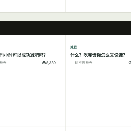
减肥
行1小时可以成功减肥吗？
什么？吃完饭你怎么又说饿？
营养
8,380
何不思营养