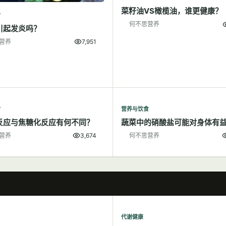
菜籽油VS橄榄油，谁更健康？
食
何不思营养
引起发炎吗？
营养
7,951
食
营养与饮食
反应与焦糖化反应有何不同？
蔬菜中的硝酸盐可能对身体有
营养
3,674
何不思营养
代谢健康