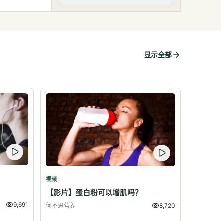
显示全部
视频
？
【影片】蛋白粉可以增肌吗？
9,691
何不思营养
8,720