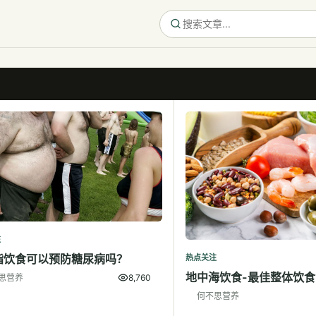
注
脂饮食可以预防糖尿病吗？
热点关注
地中海饮食-最佳整体饮食
思营养
8,760
何不思营养