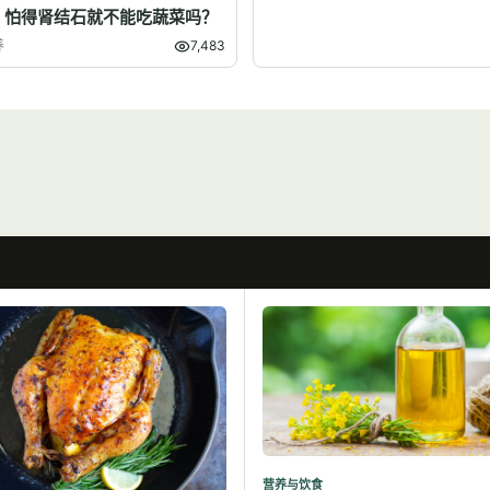
】怕得肾结石就不能吃蔬菜吗？
养
7,483
营养与饮食