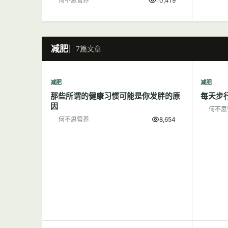
何不思营养
10,419
减肥
7篇文章
减肥
减肥
那些所谓的健康习惯可能是你发胖的原
每天步
因
何不思
何不思营养
8,654