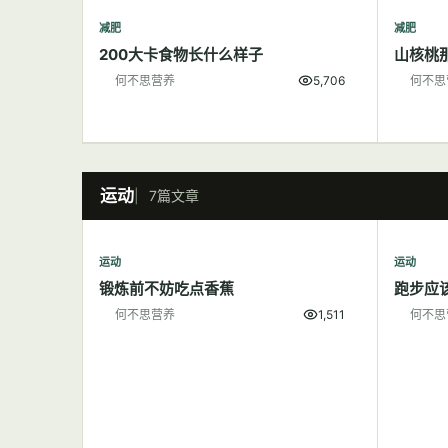
减肥
减肥
200大卡食物长什么样子
山核桃
何不思营养
5,706
何不思
运动
7篇文章
运动
运动
锻炼前不妨吃点香蕉
跑步应
何不思营养
1,511
何不思