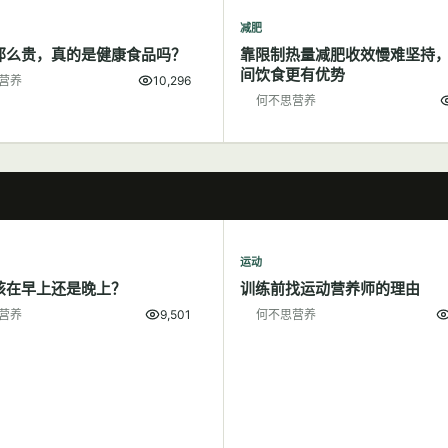
减肥
那么贵，真的是健康食品吗？
靠限制热量减肥收效慢难坚持
间饮食更有优势
营养
10,296
何不思营养
运动
该在早上还是晚上？
训练前找运动营养师的理由
营养
9,501
何不思营养