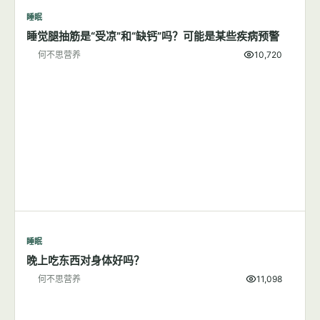
睡眠
睡觉腿抽筋是“受凉”和“缺钙”吗？可能是某些疾病预警
何不思营养
10,720
睡眠
晚上吃东西对身体好吗？
何不思营养
11,098