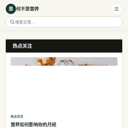
思
何不思营养
营养与饮食
热点关注
营养与饮食
母婴营养
保健食品
健康话题
代谢健康
生殖健康
减肥
运动
热点关注
营养如何影响你的月经
睡眠