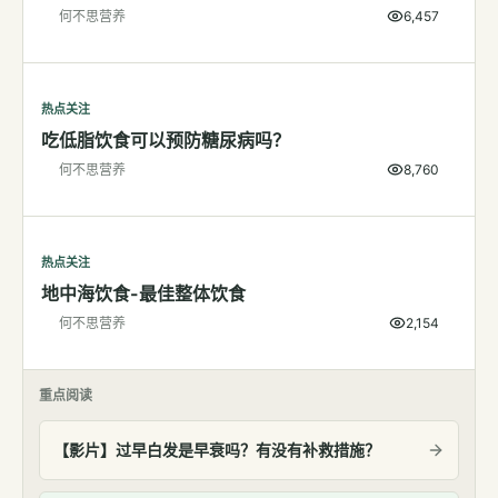
何不思营养
6,457
检测
指标解读
热点关注
体检与复查
吃低脂饮食可以预防糖尿病吗？
医学百科
何不思营养
8,760
视频
视频博客
热点关注
地中海饮食-最佳整体饮食
营养科普视频
何不思营养
2,154
运动营养视频
重点阅读
【影片】过早白发是早衰吗？有没有补救措施？