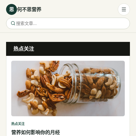
思
何不思营养
营养与饮食
热点关注
营养与饮食
母婴营养
保健食品
健康话题
代谢健康
生殖健康
减肥
运动
热点关注
营养如何影响你的月经
睡眠