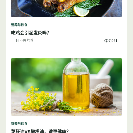
营养与饮食
吃鸡会引起发炎吗？
何不思营养
7,951
营养与饮食
菜籽油VS橄榄油，谁更健康？