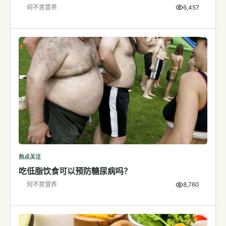
何不思营养
6,457
检测
指标解读
体检与复查
医学百科
视频
视频博客
营养科普视频
运动营养视频
热点关注
吃低脂饮食可以预防糖尿病吗？
何不思营养
8,760