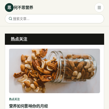
思
何不思营养
营养与饮食
热点关注
营养与饮食
母婴营养
保健食品
健康话题
代谢健康
生殖健康
减肥
运动
热点关注
营养如何影响你的月经
睡眠