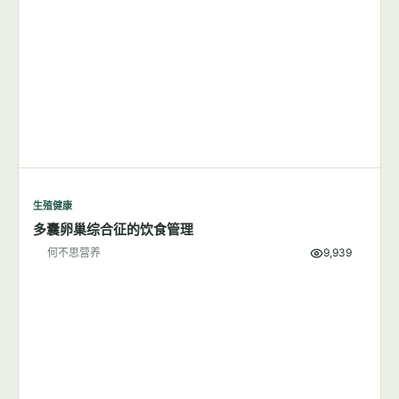
减肥可能是降低子痫前期风险的有效方法
何不思营养
6,005
生殖健康
多囊卵巢综合征的饮食管理
何不思营养
9,939