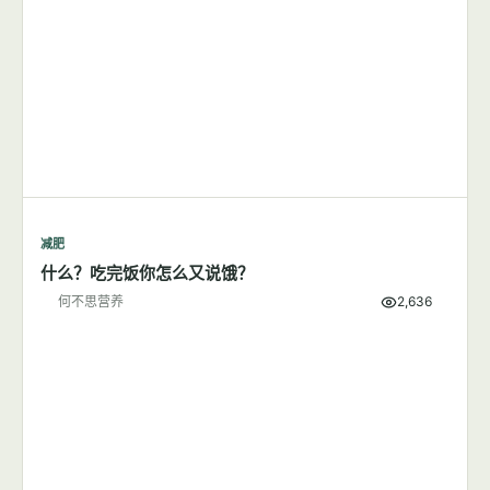
每天步行1小时可以成功减肥吗？
何不思营养
8,380
减肥
什么？吃完饭你怎么又说饿？
何不思营养
2,636