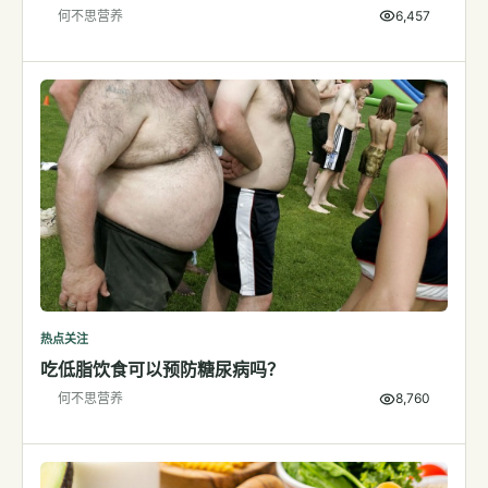
何不思营养
6,457
检测
指标解读
体检与复查
医学百科
视频
视频博客
营养科普视频
运动营养视频
热点关注
吃低脂饮食可以预防糖尿病吗？
何不思营养
8,760