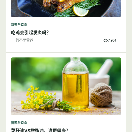
营养与饮食
吃鸡会引起发炎吗？
何不思营养
7,951
营养与饮食
菜籽油VS橄榄油，谁更健康？