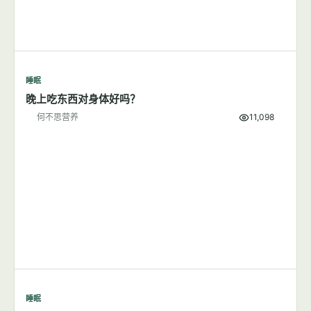
睡眠
睡觉腿抽筋是“受凉”和“缺钙”吗？可能是某些疾病预警
何不思营养
10,720
睡眠