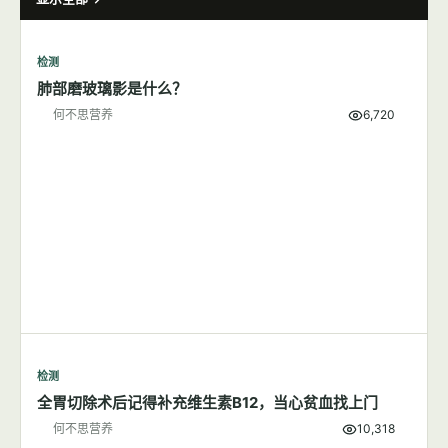
水知道答案（2）为什么我们要喝热水
何不思营养
8,890
睡眠
这两种疼痛可能是维生素B12缺乏
何不思营养
5,898
检测
7篇文章
显示全部
检测
肺部磨玻璃影是什么？
何不思营养
6,720