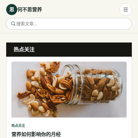
思
何不思营养
营养与饮食
热点关注
营养与饮食
母婴营养
保健食品
健康话题
代谢健康
生殖健康
减肥
运动
热点关注
营养如何影响你的月经
睡眠