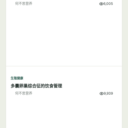
何不思营养
3,346
生殖健康
减肥可能是降低子痫前期风险的有效方法
何不思营养
6,005