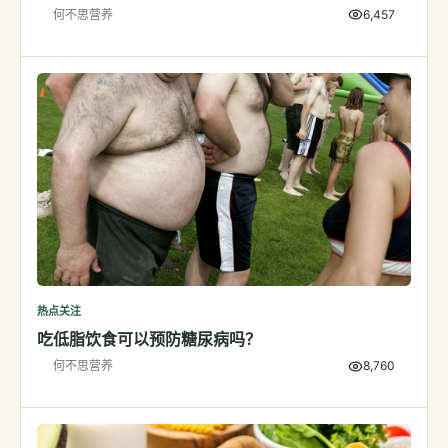
何不思营养
6,457
检测
指标解读
体检与复查
医学百科
视频
视频博客
营养科普视频
运动营养视频
热点关注
吃低脂饮食可以预防糖尿病吗？
何不思营养
8,760