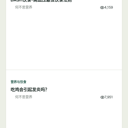
何不思营养
8,720
Topics
专业栏目
营养与饮食
8篇文章
显示全部
营养与饮食
DASH饮食-高血压最佳饮食法则
何不思营养
4,159