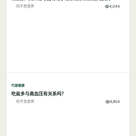
喝完咖啡心跳加快，是心脏出问题了吗？
何不思营养
9,275
代谢健康
维生素A类似物可能有助于治疗糖尿病性视网膜病
何不思营养
4,044