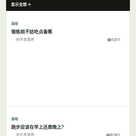
减肥
山核桃那么贵，真的是健康食品吗？
何不思营养
10,296
减肥
靠限制热量减肥收效慢难坚持，限定时间饮食更有优势
何不思营养
9,855
运动
7篇文章
显示全部
运动
锻炼前不妨吃点香蕉