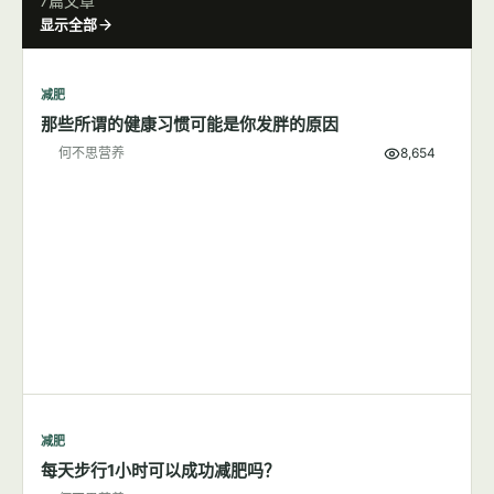
生殖健康
未满6个月宝宝不要直接喂水
何不思营养
10,905
生殖健康
产妇月子推荐食物及饮食禁忌
何不思营养
5,727
减肥
7篇文章
显示全部
减肥
那些所谓的健康习惯可能是你发胖的原因