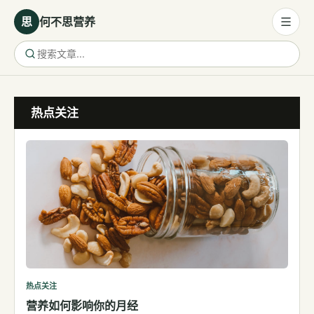
思
何不思营养
营养与饮食
热点关注
营养与饮食
母婴营养
保健食品
健康话题
代谢健康
生殖健康
减肥
运动
热点关注
营养如何影响你的月经
睡眠