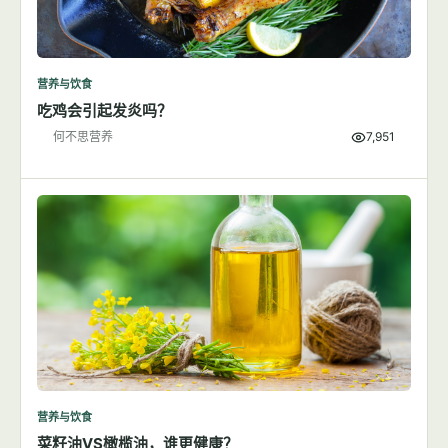
营养与饮食
吃鸡会引起发炎吗？
何不思营养
7,951
营养与饮食
菜籽油VS橄榄油，谁更健康？