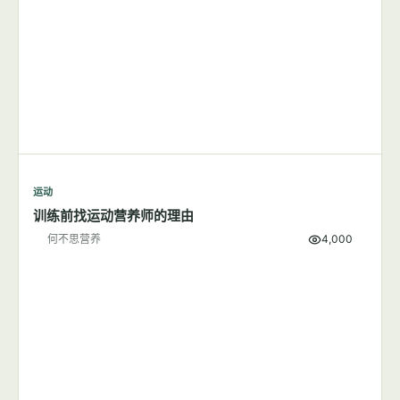
运动
跑步应该在早上还是晚上？
何不思营养
9,501
运动
训练前找运动营养师的理由
何不思营养
4,000