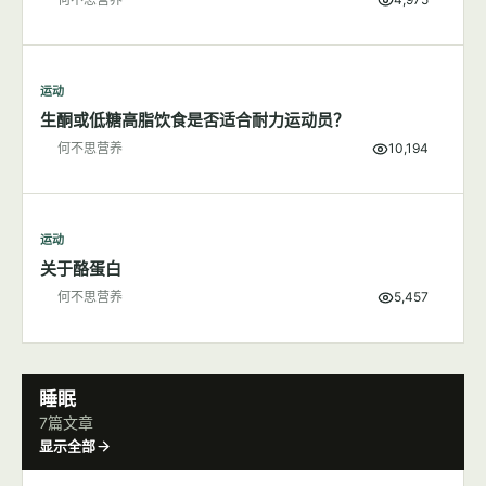
运动
多一点肌肉，不变"大只"变女神
何不思营养
4,975
运动
生酮或低糖高脂饮食是否适合耐力运动员？
何不思营养
10,194
运动
关于酪蛋白
何不思营养
5,457