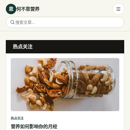
思
何不思营养
营养与饮食
热点关注
营养与饮食
母婴营养
保健食品
健康话题
代谢健康
生殖健康
减肥
运动
热点关注
营养如何影响你的月经
睡眠