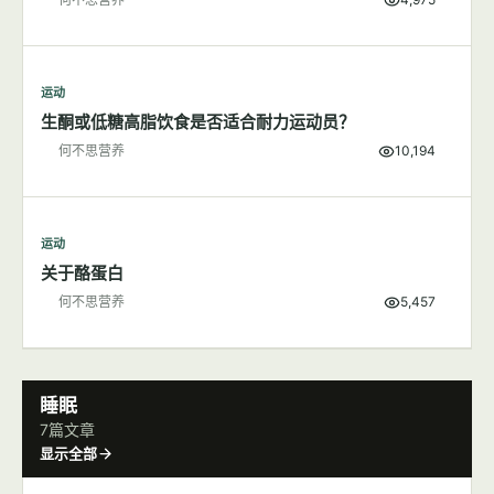
运动
多一点肌肉，不变"大只"变女神
何不思营养
4,975
运动
生酮或低糖高脂饮食是否适合耐力运动员？
何不思营养
10,194
运动
关于酪蛋白
何不思营养
5,457