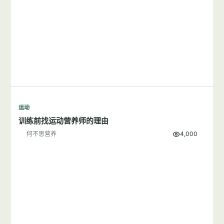
运动
跑步应该在早上还是晚上？
何不思营养
9,501
运动
训练前找运动营养师的理由
何不思营养
4,000