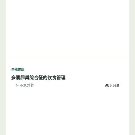
生殖健康
减肥可能是降低子痫前期风险的有效方法
何不思营养
6,005
生殖健康
多囊卵巢综合征的饮食管理