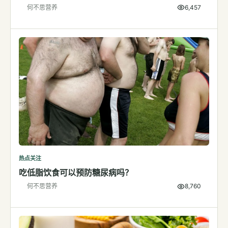
何不思营养
6,457
检测
指标解读
体检与复查
医学百科
视频
视频博客
营养科普视频
运动营养视频
热点关注
吃低脂饮食可以预防糖尿病吗？
何不思营养
8,760