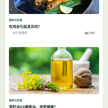
营养与饮食
吃鸡会引起发炎吗？
何不思营养
7,951
营养与饮食
菜籽油VS橄榄油，谁更健康？