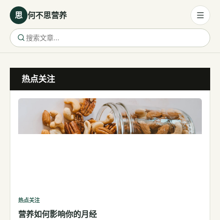
思
何不思营养
营养与饮食
热点关注
营养与饮食
母婴营养
保健食品
健康话题
代谢健康
生殖健康
减肥
运动
热点关注
营养如何影响你的月经
睡眠