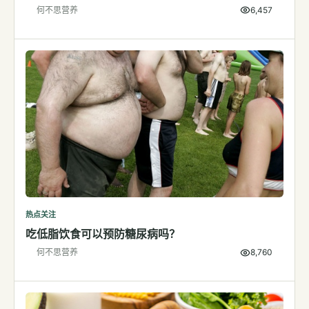
何不思营养
6,457
检测
指标解读
体检与复查
医学百科
视频
视频博客
营养科普视频
运动营养视频
热点关注
吃低脂饮食可以预防糖尿病吗？
何不思营养
8,760