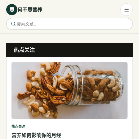
思
何不思营养
营养与饮食
热点关注
营养与饮食
母婴营养
保健食品
健康话题
代谢健康
生殖健康
减肥
运动
热点关注
营养如何影响你的月经
睡眠