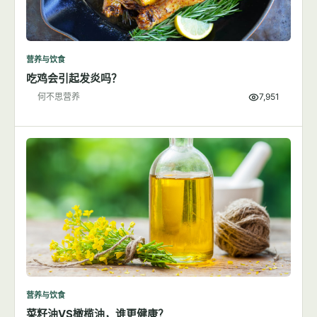
营养与饮食
吃鸡会引起发炎吗？
何不思营养
7,951
营养与饮食
菜籽油VS橄榄油，谁更健康？