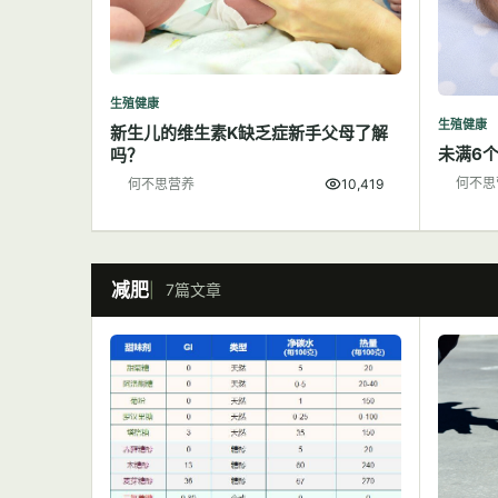
生殖健康
生殖健康
新生儿的维生素K缺乏症新手父母了解
未满6
吗？
何不思
何不思营养
10,419
减肥
7篇文章