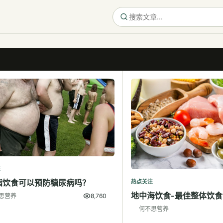
注
脂饮食可以预防糖尿病吗？
热点关注
地中海饮食-最佳整体饮食
思营养
8,760
何不思营养