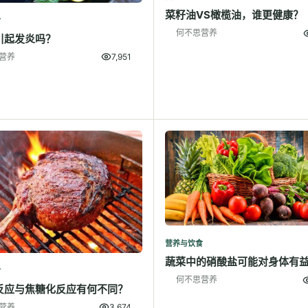
菜籽油VS橄榄油，谁更健康？
食
何不思营养
引起发炎吗？
营养
7,951
营养与饮食
蔬菜中的硝酸盐可能对身体有
食
何不思营养
反应与焦糖化反应有何不同？
营养
3,674