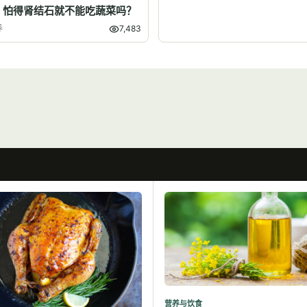
】怕得肾结石就不能吃蔬菜吗？
养
7,483
营养与饮食