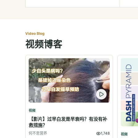
Video Blog
视频博客
视频
【影片】过早白发是早衰吗？有没有补
救措施？
何不思营养
1,748
视频