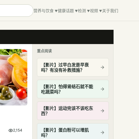
营养与饮食
健康话题
检测
视频
关于我们
重点阅读
【影片】过早白发是早衰
吗？有没有补救措施？
【影片】怕得肾结石就不能
吃蔬菜吗？
【影片】运动完该不该吃东
西？
【影片】蛋白粉可以增肌
2,154
吗？