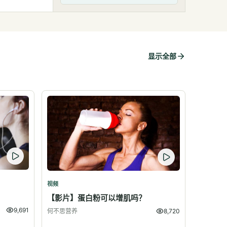
显示全部
视频
？
【影片】蛋白粉可以增肌吗？
9,691
何不思营养
8,720