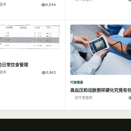
营养
4,044
的日常饮食管理
营养
3,843
代谢健康
高血压和动脉粥样硬化究竟有
何不思营养