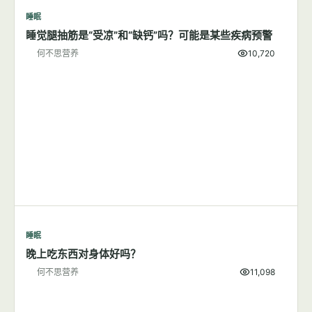
睡眠
睡觉腿抽筋是“受凉”和“缺钙”吗？可能是某些疾病预警
何不思营养
10,720
睡眠
晚上吃东西对身体好吗？
何不思营养
11,098