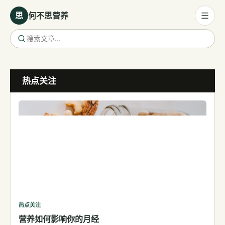
思
何不思营养
营养与饮食
热点关注
营养与饮食
母婴营养
保健食品
健康话题
代谢健康
生殖健康
减肥
运动
热点关注
营养如何影响你的月经
睡眠