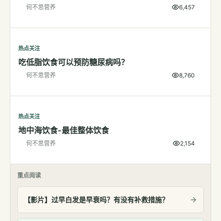
何不思营养
6,457
检测
指标解读
热点关注
体检与复查
吃低脂饮食可以预防糖尿病吗？
医学百科
何不思营养
8,760
视频
视频博客
热点关注
地中海饮食-最佳整体饮食
营养科普视频
何不思营养
2,154
运动营养视频
重点阅读
【影片】过早白发是早衰吗？有没有补救措施？