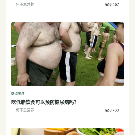
何不思营养
6,457
检测
指标解读
体检与复查
医学百科
视频
视频博客
营养科普视频
运动营养视频
热点关注
吃低脂饮食可以预防糖尿病吗？
何不思营养
8,760