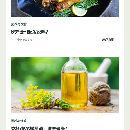
营养与饮食
吃鸡会引起发炎吗？
何不思营养
7,951
营养与饮食
菜籽油VS橄榄油，谁更健康？