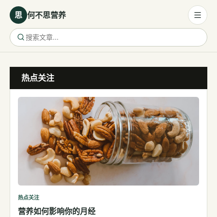
思
何不思营养
营养与饮食
热点关注
营养与饮食
母婴营养
保健食品
健康话题
代谢健康
生殖健康
减肥
运动
热点关注
营养如何影响你的月经
睡眠