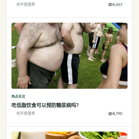
何不思营养
6,457
检测
指标解读
体检与复查
医学百科
视频
视频博客
营养科普视频
运动营养视频
热点关注
吃低脂饮食可以预防糖尿病吗？
何不思营养
8,760