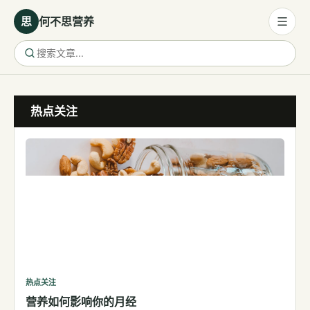
思
何不思营养
营养与饮食
热点关注
营养与饮食
母婴营养
保健食品
健康话题
代谢健康
生殖健康
减肥
运动
热点关注
营养如何影响你的月经
睡眠