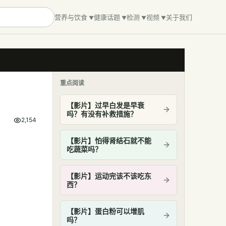
营养与饮食
健康话题
检测
视频
关于我们
重点阅读
【影片】过早白发是早衰
吗？有没有补救措施？
2,154
【影片】怕得肾结石就不能
吃蔬菜吗？
【影片】运动完该不该吃东
西？
【影片】蛋白粉可以增肌
吗？