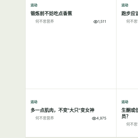
运动
运动
锻炼前不妨吃点香蕉
跑步应
何不思营养
1,511
何不思
运动
运动
多一点肌肉，不变"大只"变女神
生酮或
员？
何不思营养
4,975
何不思