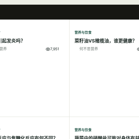
食
营养与饮食
引起发炎吗？
菜籽油VS橄榄油，谁更健康？
营养
7,951
何不思营养
食
营养与饮食
反应与焦糖化反应有何不同？
蔬菜中的硝酸盐可能对身体有