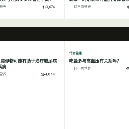
营养
3,674
何不思营养
代谢健康
A类似物可能有助于治疗糖尿病
吃盐多与高血压有关系吗？
膜病
何不思营养
营养
4,044