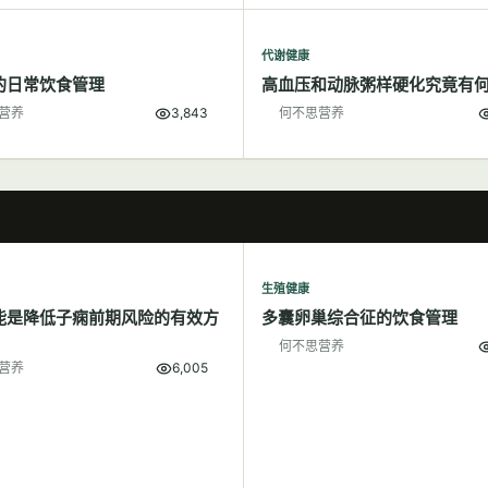
代谢健康
的日常饮食管理
高血压和动脉粥样硬化究竟有
营养
3,843
何不思营养
生殖健康
能是降低子痫前期风险的有效方
多囊卵巢综合征的饮食管理
何不思营养
营养
6,005