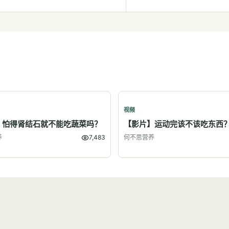
视频
】怕得肾结石就不能吃蔬菜吗？
【影片】运动完该不该吃东西
养
7,483
何不思营养