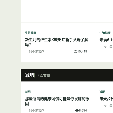
生殖健康
生殖健康
新生儿的维生素K缺乏症新手父母了解
未满6
吗？
何不思
何不思营养
10,419
减肥
7篇文章
减肥
减肥
那些所谓的健康习惯可能是你发胖的原
每天步
因
何不思
何不思营养
8,654