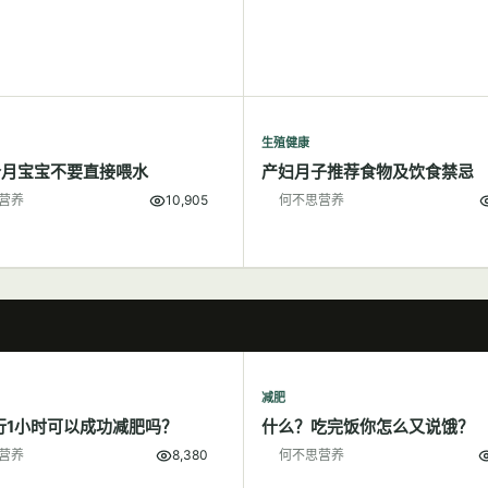
生殖健康
个月宝宝不要直接喂水
产妇月子推荐食物及饮食禁忌
营养
10,905
何不思营养
减肥
行1小时可以成功减肥吗？
什么？吃完饭你怎么又说饿？
营养
8,380
何不思营养