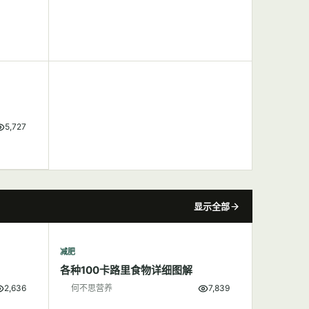
5,727
显示全部
减肥
各种100卡路里食物详细图解
2,636
何不思营养
7,839