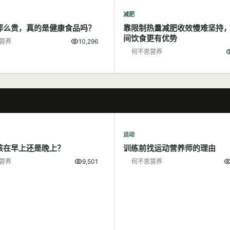
减肥
那么贵，真的是健康食品吗？
靠限制热量减肥收效慢难坚持
间饮食更有优势
营养
10,296
何不思营养
运动
该在早上还是晚上？
训练前找运动营养师的理由
营养
9,501
何不思营养