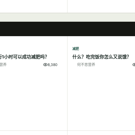
减肥
行1小时可以成功减肥吗？
什么？吃完饭你怎么又说饿？
营养
8,380
何不思营养