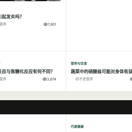
食
引起发炎吗？
营养
7,951
食
营养与饮食
反应与焦糖化反应有何不同？
蔬菜中的硝酸盐可能对身体有
营养
3,674
何不思营养
代谢健康