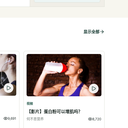
显示全部
视频
？
【影片】蛋白粉可以增肌吗？
9,691
何不思营养
8,720