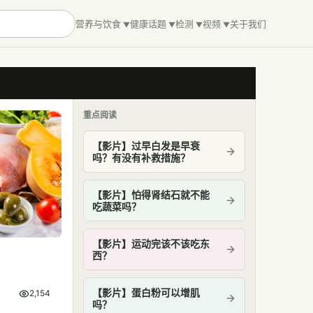
营养与饮食
健康话题
检测
视频
关于我们
重点阅读
【影片】过早白发是早衰
吗？有没有补救措施？
【影片】怕得肾结石就不能
吃蔬菜吗？
【影片】运动完该不该吃东
西？
【影片】蛋白粉可以增肌
2,154
吗？