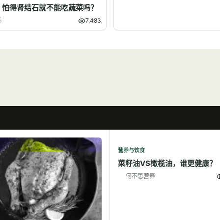
】怕得肾结石就不能吃蔬菜吗？
养
7,483
营养与饮食
菜籽油VS橄榄油，谁更健康？
何不思营养