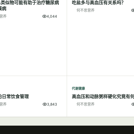
A类似物可能有助于治疗糖尿病
吃盐多与高血压有关系吗？
膜病
何不思营养
营养
4,044
代谢健康
的日常饮食管理
高血压和动脉粥样硬化究竟有
营养
3,843
何不思营养