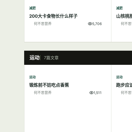
减肥
减肥
200大卡食物长什么样子
山核桃
何不思营养
5,706
何不思
运动
7篇文章
运动
运动
锻炼前不妨吃点香蕉
跑步应
何不思营养
1,511
何不思