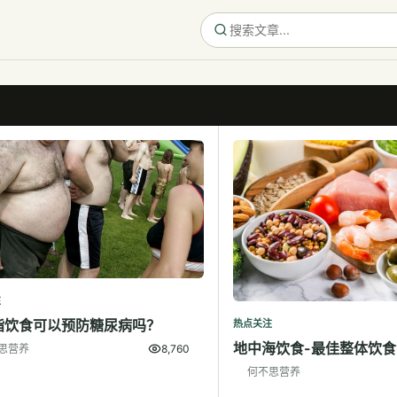
注
脂饮食可以预防糖尿病吗？
热点关注
地中海饮食-最佳整体饮食
思营养
8,760
何不思营养