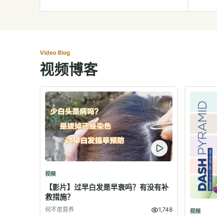
Video Blog
视频博客
视频
【影片】过早白发是早衰吗？有没有补
救措施？
何不思营养
1,748
视频