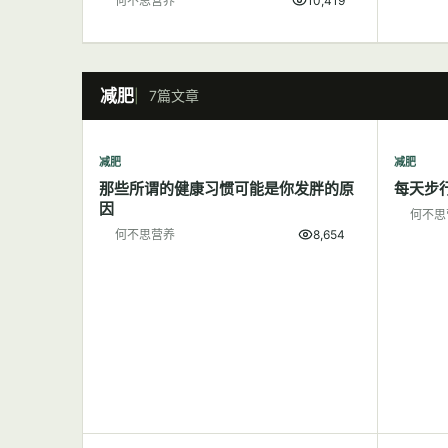
何不思营养
10,419
减肥
7篇文章
减肥
减肥
那些所谓的健康习惯可能是你发胖的原
每天步
因
何不思
何不思营养
8,654