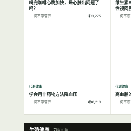
喝完咖啡心跳加快，是心脏出问题了
维生素
吗？
性视网
何不思营养
9,275
何不思
代谢健康
代谢健康
学会用非药物方法降血压
高血脂
何不思营养
8,219
何不思
生殖健康
7篇文章