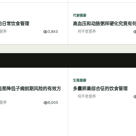
代谢健康
的日常饮食管理
高血压和动脉粥样硬化究竟有
营养
3,843
何不思营养
生殖健康
能是降低子痫前期风险的有效方
多囊卵巢综合征的饮食管理
何不思营养
营养
6,005