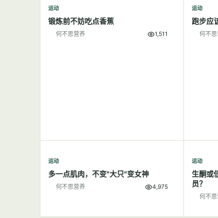
运动
运动
锻炼前不妨吃点香蕉
跑步应
何不思营养
1,511
何不思
运动
运动
多一点肌肉，不变"大只"变女神
生酮或
员？
何不思营养
4,975
何不思