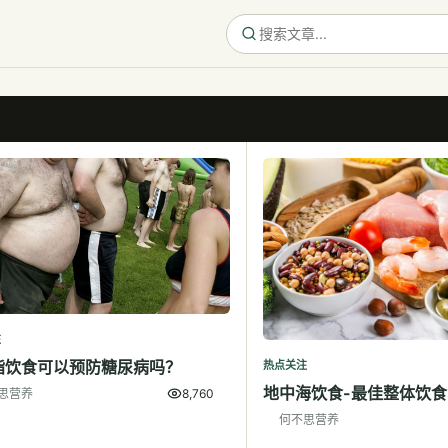
注
脂饮食可以预防糖尿病吗？
热点关注
地中海饮食-最佳整体饮食
思营养
8,760
何不思营养