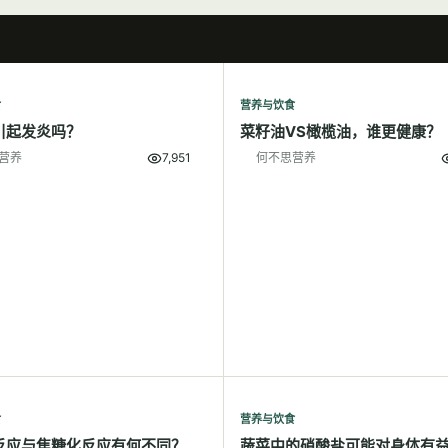
食
营养与饮食
引起发炎吗？
菜籽油VS橄榄油，谁更健康？
营养
7,951
何不思营养
食
营养与饮食
反应与焦糖化反应有何不同？
蔬菜中的硝酸盐可能对身体有