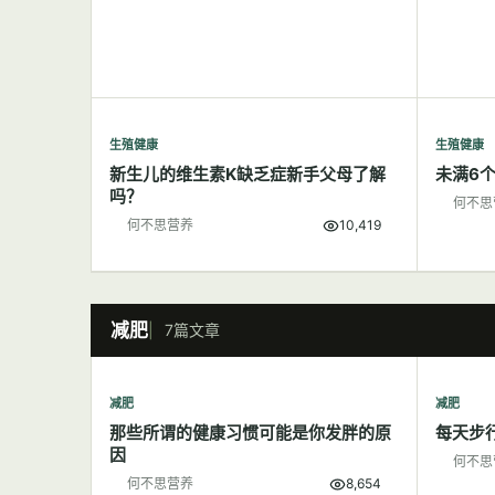
生殖健康
生殖健康
新生儿的维生素K缺乏症新手父母了解
未满6
吗？
何不思
何不思营养
10,419
减肥
7篇文章
减肥
减肥
那些所谓的健康习惯可能是你发胖的原
每天步
因
何不思
何不思营养
8,654