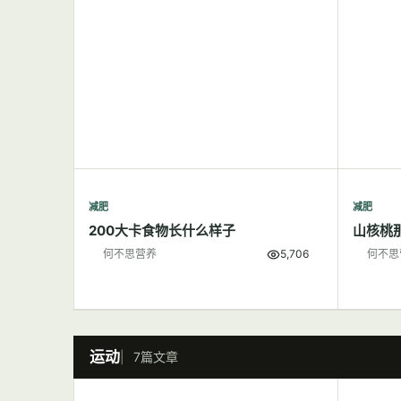
减肥
减肥
200大卡食物长什么样子
山核桃
何不思营养
5,706
何不思
运动
7篇文章