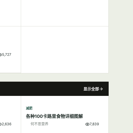
5,727
显示全部
减肥
各种100卡路里食物详细图解
2,636
何不思营养
7,839