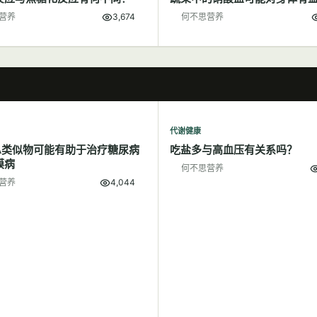
营养
3,674
何不思营养
代谢健康
A类似物可能有助于治疗糖尿病
吃盐多与高血压有关系吗？
膜病
何不思营养
营养
4,044