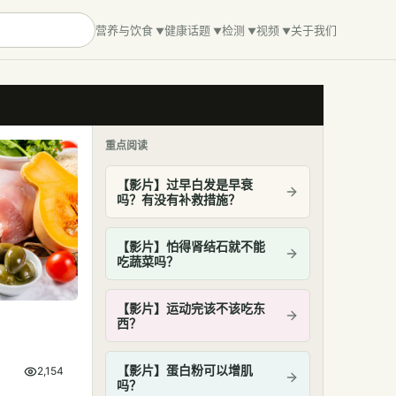
营养与饮食
健康话题
检测
视频
关于我们
重点阅读
【影片】过早白发是早衰
吗？有没有补救措施？
【影片】怕得肾结石就不能
吃蔬菜吗？
【影片】运动完该不该吃东
西？
【影片】蛋白粉可以增肌
2,154
吗？