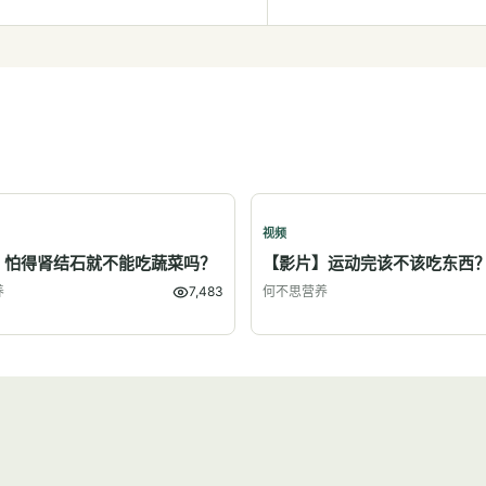
视频
】怕得肾结石就不能吃蔬菜吗？
【影片】运动完该不该吃东西
养
7,483
何不思营养