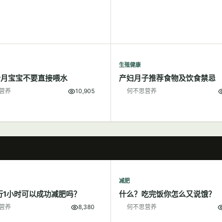
生殖健康
个月宝宝不要直接喂水
产妇月子推荐食物及饮食禁忌
营养
10,905
何不思营养
减肥
行1小时可以成功减肥吗？
什么？吃完饭你怎么又说饿？
营养
8,380
何不思营养