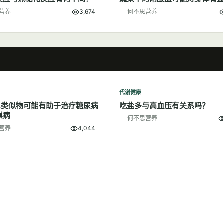
营养
3,674
何不思营养
代谢健康
A类似物可能有助于治疗糖尿病
吃盐多与高血压有关系吗？
膜病
何不思营养
营养
4,044