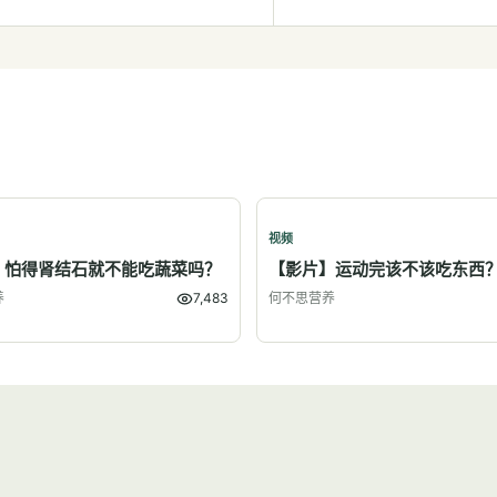
视频
】怕得肾结石就不能吃蔬菜吗？
【影片】运动完该不该吃东西
养
7,483
何不思营养