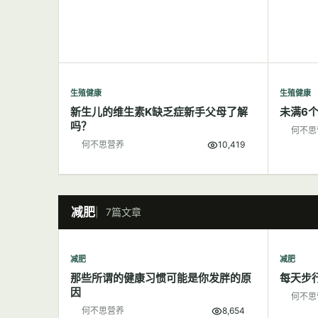
生殖健康
生殖健康
新生儿的维生素K缺乏症新手父母了解
未满6
吗？
何不思
何不思营养
10,419
减肥
7篇文章
减肥
减肥
那些所谓的健康习惯可能是你发胖的原
每天步
因
何不思
何不思营养
8,654