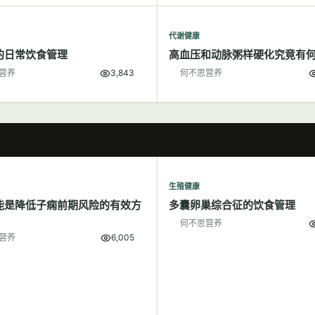
代谢健康
的日常饮食管理
高血压和动脉粥样硬化究竟有
营养
3,843
何不思营养
生殖健康
能是降低子痫前期风险的有效方
多囊卵巢综合征的饮食管理
何不思营养
营养
6,005