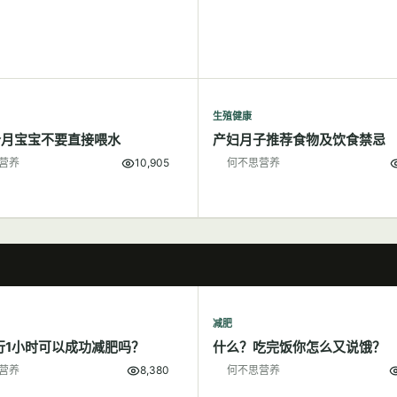
生殖健康
个月宝宝不要直接喂水
产妇月子推荐食物及饮食禁忌
营养
10,905
何不思营养
减肥
行1小时可以成功减肥吗？
什么？吃完饭你怎么又说饿？
营养
8,380
何不思营养