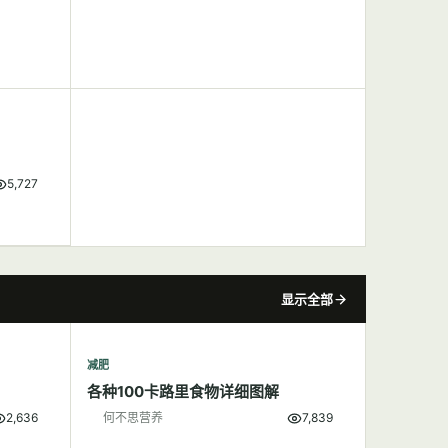
5,727
显示全部
减肥
各种100卡路里食物详细图解
2,636
何不思营养
7,839