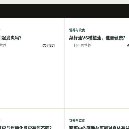
食
营养与饮食
引起发炎吗？
菜籽油VS橄榄油，谁更健康？
营养
7,951
何不思营养
食
营养与饮食
反应与焦糖化反应有何不同？
蔬菜中的硝酸盐可能对身体有