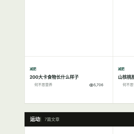
减肥
减肥
200大卡食物长什么样子
山核桃
何不思营养
5,706
何不思
运动
7篇文章