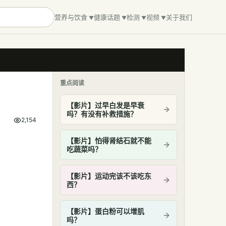
营养与饮食
健康话题
检测
视频
关于我们
重点阅读
【影片】过早白发是早衰
吗？有没有补救措施？
2,154
【影片】怕得肾结石就不能
吃蔬菜吗？
【影片】运动完该不该吃东
西？
【影片】蛋白粉可以增肌
吗？