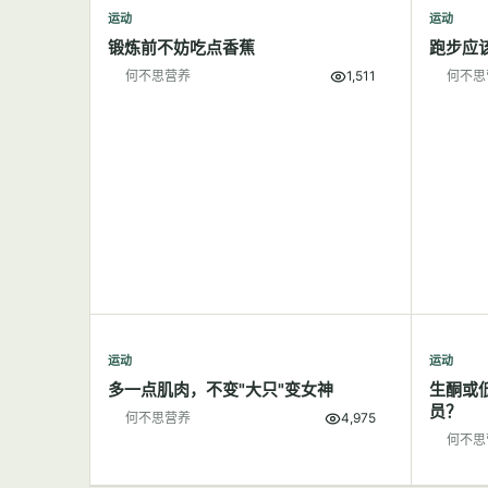
运动
运动
锻炼前不妨吃点香蕉
跑步应
何不思营养
1,511
何不思
运动
运动
多一点肌肉，不变"大只"变女神
生酮或
员？
何不思营养
4,975
何不思