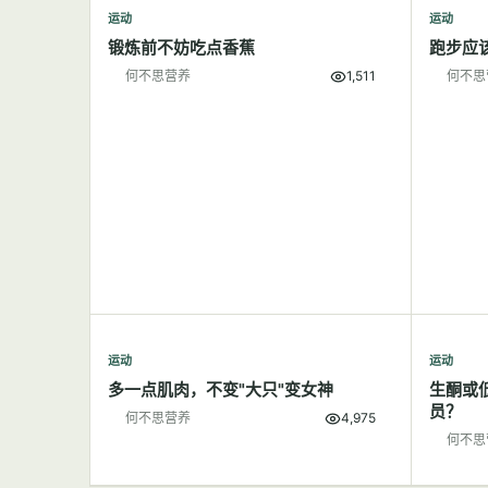
运动
运动
锻炼前不妨吃点香蕉
跑步应
何不思营养
1,511
何不思
运动
运动
多一点肌肉，不变"大只"变女神
生酮或
员？
何不思营养
4,975
何不思