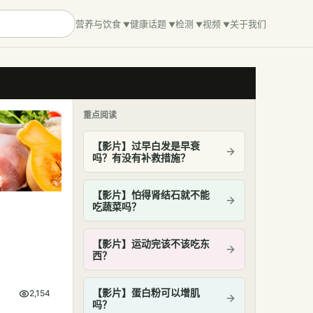
营养与饮食
健康话题
检测
视频
关于我们
重点阅读
【影片】过早白发是早衰
吗？有没有补救措施？
【影片】怕得肾结石就不能
吃蔬菜吗？
【影片】运动完该不该吃东
西？
【影片】蛋白粉可以增肌
2,154
吗？