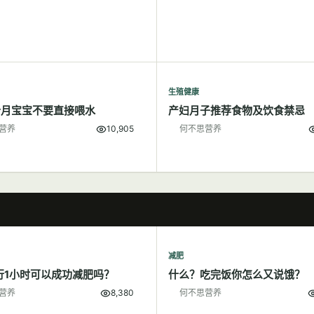
生殖健康
个月宝宝不要直接喂水
产妇月子推荐食物及饮食禁忌
营养
10,905
何不思营养
减肥
行1小时可以成功减肥吗？
什么？吃完饭你怎么又说饿？
营养
8,380
何不思营养