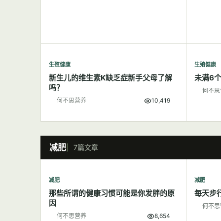
生殖健康
生殖健康
新生儿的维生素K缺乏症新手父母了解
未满6
吗？
何不思
何不思营养
10,419
减肥
7篇文章
减肥
减肥
那些所谓的健康习惯可能是你发胖的原
每天步
因
何不思
何不思营养
8,654