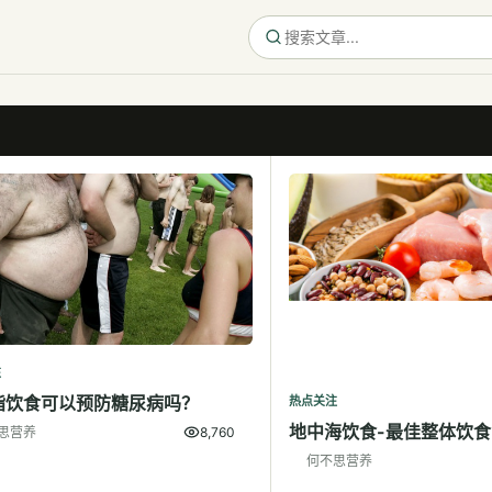
注
脂饮食可以预防糖尿病吗？
热点关注
地中海饮食-最佳整体饮食
思营养
8,760
何不思营养