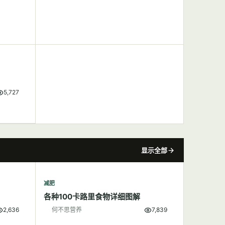
5,727
显示全部
减肥
各种100卡路里食物详细图解
2,636
何不思营养
7,839