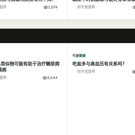
营养
3,674
何不思营养
代谢健康
A类似物可能有助于治疗糖尿病
吃盐多与高血压有关系吗？
膜病
何不思营养
营养
4,044