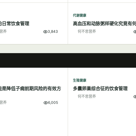
代谢健康
的日常饮食管理
高血压和动脉粥样硬化究竟有
营养
3,843
何不思营养
生殖健康
能是降低子痫前期风险的有效方
多囊卵巢综合征的饮食管理
何不思营养
营养
6,005