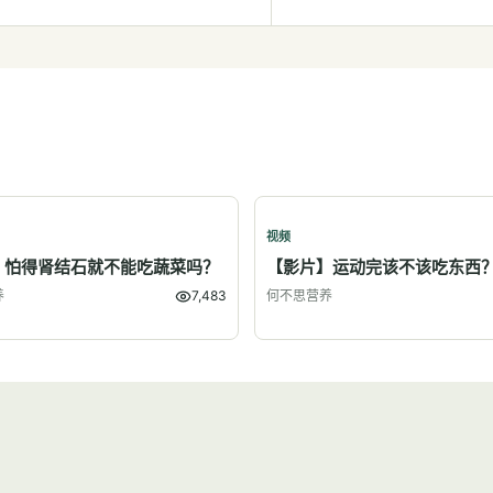
视频
】怕得肾结石就不能吃蔬菜吗？
【影片】运动完该不该吃东西
养
7,483
何不思营养