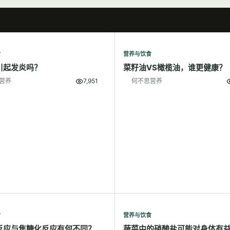
食
营养与饮食
引起发炎吗？
菜籽油VS橄榄油，谁更健康？
营养
7,951
何不思营养
食
营养与饮食
反应与焦糖化反应有何不同？
蔬菜中的硝酸盐可能对身体有