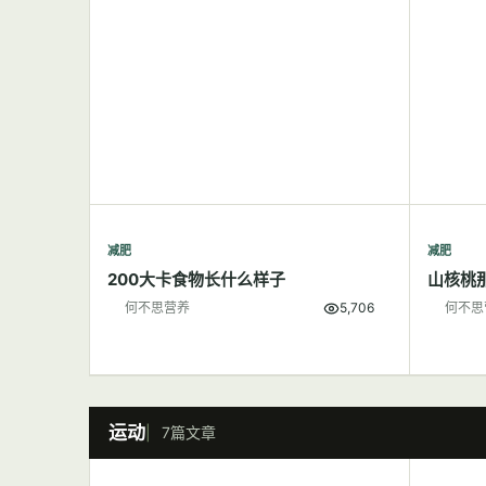
减肥
减肥
200大卡食物长什么样子
山核桃
何不思营养
5,706
何不思
运动
7篇文章