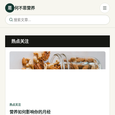
思
何不思营养
营养与饮食
热点关注
营养与饮食
母婴营养
保健食品
健康话题
代谢健康
生殖健康
减肥
运动
热点关注
营养如何影响你的月经
睡眠