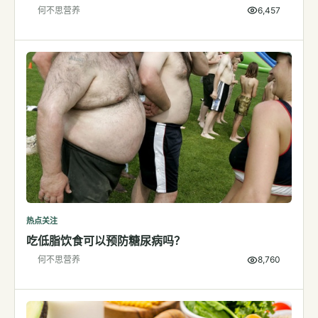
何不思营养
6,457
检测
指标解读
体检与复查
医学百科
视频
视频博客
营养科普视频
运动营养视频
热点关注
吃低脂饮食可以预防糖尿病吗？
何不思营养
8,760