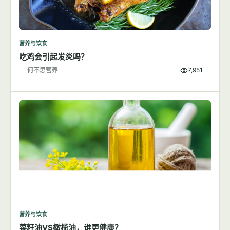
营养与饮食
吃鸡会引起发炎吗？
何不思营养
7,951
营养与饮食
菜籽油VS橄榄油，谁更健康？