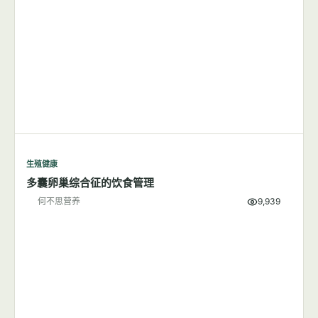
减肥可能是降低子痫前期风险的有效方法
何不思营养
6,005
生殖健康
多囊卵巢综合征的饮食管理
何不思营养
9,939