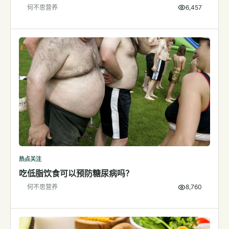
何不思营养
6,457
检测
指标解读
体检与复查
医学百科
视频
视频博客
营养科普视频
运动营养视频
热点关注
吃低脂饮食可以预防糖尿病吗？
何不思营养
8,760