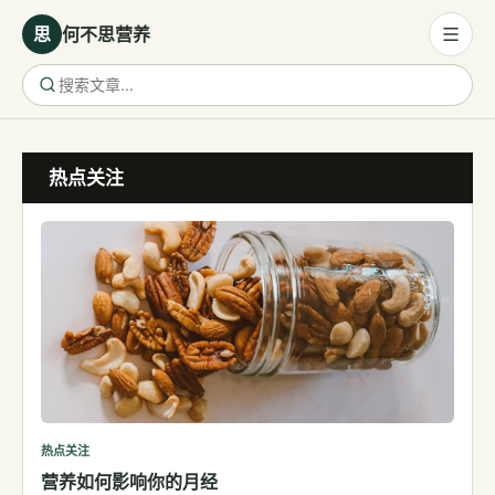
思
何不思营养
营养与饮食
热点关注
营养与饮食
母婴营养
保健食品
健康话题
代谢健康
生殖健康
减肥
运动
热点关注
营养如何影响你的月经
睡眠