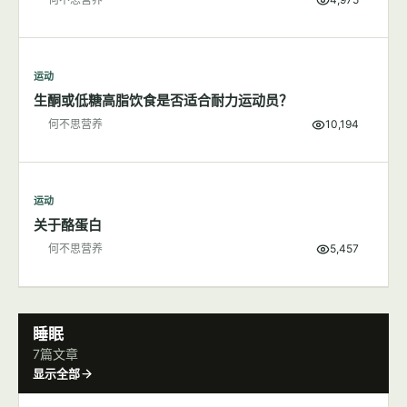
运动
多一点肌肉，不变"大只"变女神
何不思营养
4,975
运动
生酮或低糖高脂饮食是否适合耐力运动员？
何不思营养
10,194
运动
关于酪蛋白
何不思营养
5,457
睡眠