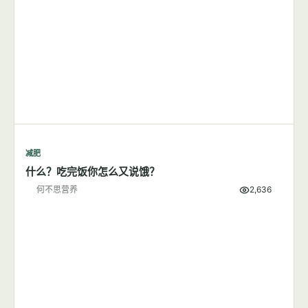
每天步行1小时可以成功减肥吗？
何不思营养
8,380
减肥
什么？吃完饭你怎么又说饿？
何不思营养
2,636