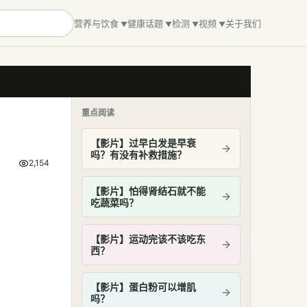
营养与饮食
健康话题
检测
视频
关于我们
重点阅读
【影片】过早白发是早衰
吗？有没有补救措施？
2,154
【影片】怕得肾结石就不能
吃蔬菜吗？
【影片】运动完该不该吃东
西？
【影片】蛋白粉可以增肌
吗？