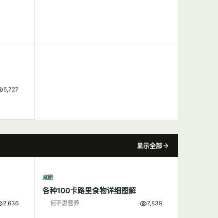
5,727
显示全部
减肥
各种100卡路里食物详细图解
2,636
何不思营养
7,839