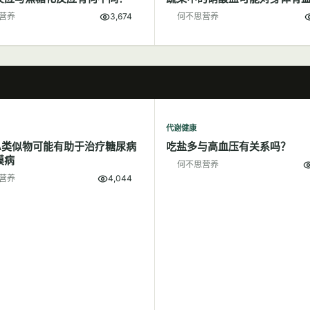
营养
3,674
何不思营养
代谢健康
A类似物可能有助于治疗糖尿病
吃盐多与高血压有关系吗？
膜病
何不思营养
营养
4,044