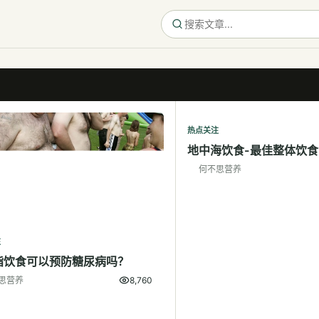
热点关注
地中海饮食-最佳整体饮食
何不思营养
注
脂饮食可以预防糖尿病吗？
思营养
8,760