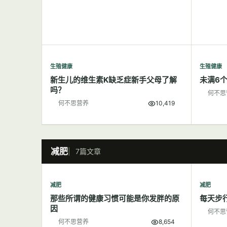
生殖健康
生殖健康
新生儿的维生素K缺乏症新手父母了解
未满6
吗？
何不思
何不思营养
10,419
减肥
7篇文章
减肥
减肥
那些所谓的健康习惯可能是你发胖的原
每天步
因
何不思
何不思营养
8,654