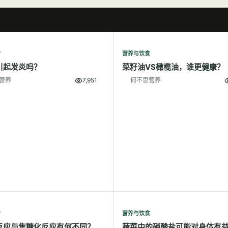
食
营养与饮食
引起发炎吗？
菜籽油VS橄榄油，谁更健康？
营养
7,951
何不思营养
食
营养与饮食
反应与焦糖化反应有何不同？
蔬菜中的硝酸盐可能对身体有