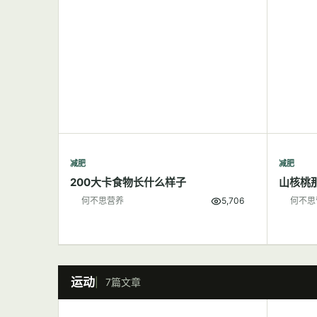
减肥
减肥
200大卡食物长什么样子
山核桃
何不思营养
5,706
何不思
运动
7篇文章