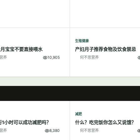
生殖健康
个月宝宝不要直接喂水
产妇月子推荐食物及饮食禁忌
营养
10,905
何不思营养
减肥
行1小时可以成功减肥吗？
什么？吃完饭你怎么又说饿？
营养
8,380
何不思营养