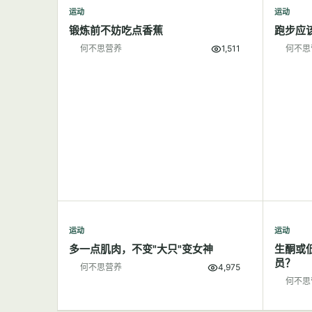
运动
运动
锻炼前不妨吃点香蕉
跑步应
何不思营养
1,511
何不思
运动
运动
多一点肌肉，不变"大只"变女神
生酮或
员？
何不思营养
4,975
何不思