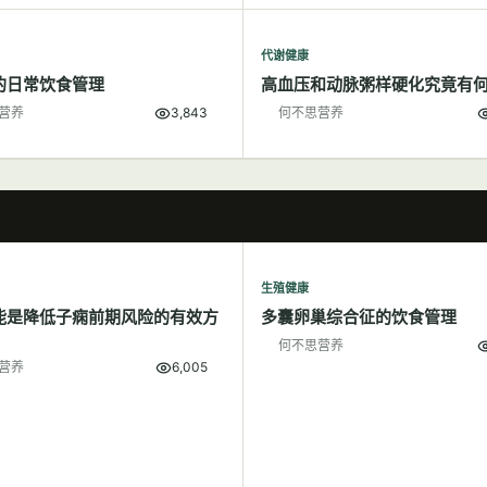
代谢健康
的日常饮食管理
高血压和动脉粥样硬化究竟有
营养
3,843
何不思营养
生殖健康
能是降低子痫前期风险的有效方
多囊卵巢综合征的饮食管理
何不思营养
营养
6,005