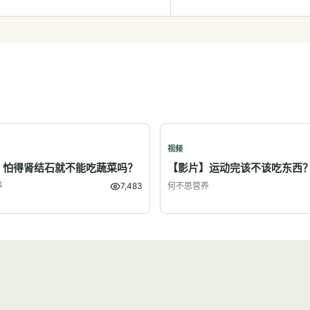
视频
】怕得肾结石就不能吃蔬菜吗？
【影片】运动完该不该吃东西
养
7,483
何不思营养