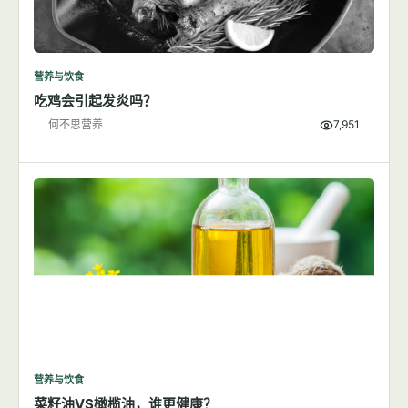
营养与饮食
吃鸡会引起发炎吗？
何不思营养
7,951
营养与饮食
菜籽油VS橄榄油，谁更健康？