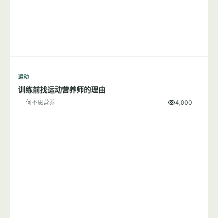
减肥
靠限制热量减肥收效慢难坚持，限定时间饮食更有优势
何不思营养
9,855
运动
7篇文章
显示全部
运动
锻炼前不妨吃点香蕉
何不思营养
1,511