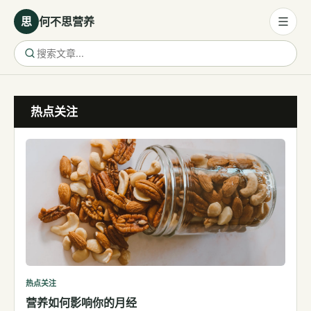
思
何不思营养
营养与饮食
热点关注
营养与饮食
母婴营养
保健食品
健康话题
代谢健康
生殖健康
减肥
运动
热点关注
营养如何影响你的月经
睡眠