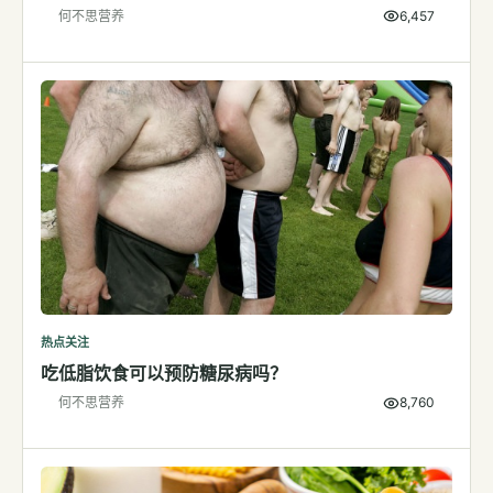
何不思营养
6,457
检测
指标解读
体检与复查
医学百科
视频
视频博客
营养科普视频
运动营养视频
热点关注
吃低脂饮食可以预防糖尿病吗？
何不思营养
8,760