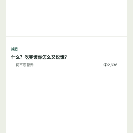
生殖健康
产妇月子推荐食物及饮食禁忌
何不思营养
5,727
减肥
7篇文章
显示全部
减肥
那些所谓的健康习惯可能是你发胖的原因
何不思营养
8,654