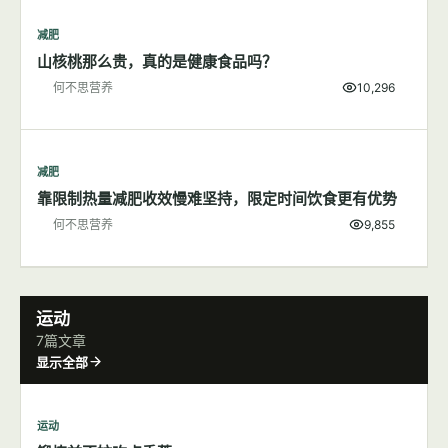
减肥
什么？吃完饭你怎么又说饿？
何不思营养
2,636
减肥
各种100卡路里食物详细图解
何不思营养
7,839