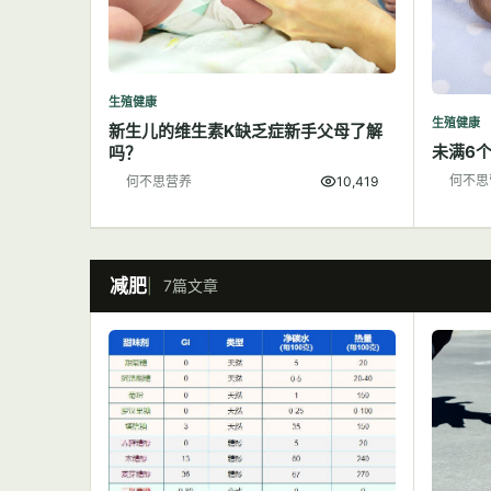
生殖健康
生殖健康
新生儿的维生素K缺乏症新手父母了解
未满6
吗？
何不思
何不思营养
10,419
减肥
7篇文章