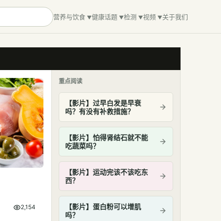
营养与饮食
健康话题
检测
视频
关于我们
重点阅读
【影片】过早白发是早衰
吗？有没有补救措施？
【影片】怕得肾结石就不能
吃蔬菜吗？
【影片】运动完该不该吃东
西？
【影片】蛋白粉可以增肌
2,154
吗？