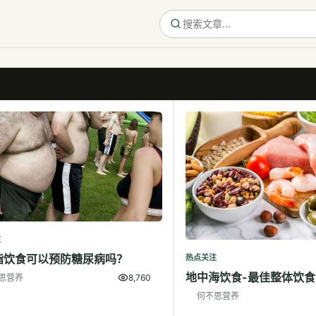
注
脂饮食可以预防糖尿病吗？
热点关注
地中海饮食-最佳整体饮食
思营养
8,760
何不思营养