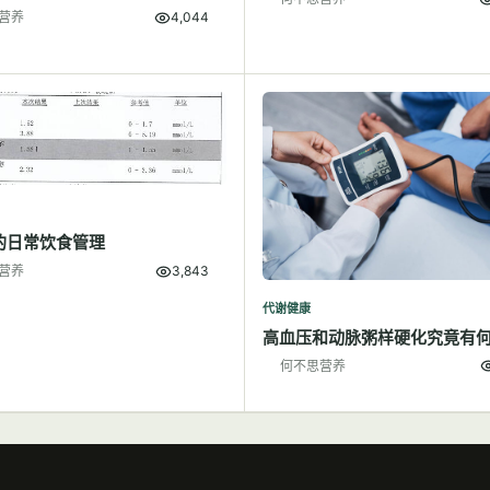
营养
4,044
的日常饮食管理
营养
3,843
代谢健康
高血压和动脉粥样硬化究竟有
何不思营养