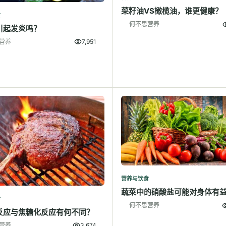
菜籽油VS橄榄油，谁更健康？
食
何不思营养
引起发炎吗？
营养
7,951
营养与饮食
蔬菜中的硝酸盐可能对身体有
食
何不思营养
反应与焦糖化反应有何不同？
营养
3,674