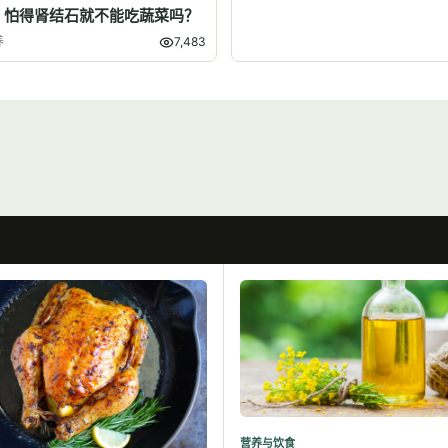
】怕得肾结石就不能吃蔬菜吗？
养
7,483
营养与饮食