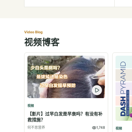
Video Blog
视频博客
视频
【影片】过早白发是早衰吗？有没有补
救措施？
何不思营养
1,748
视频