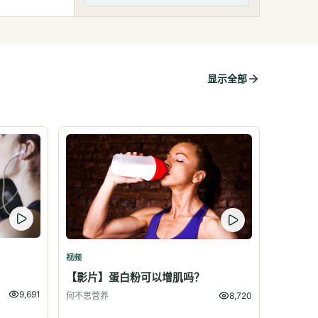
显示全部
视频
？
【影片】蛋白粉可以增肌吗？
9,691
何不思营养
8,720